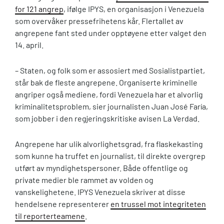
for 121 angrep
, ifølge IPYS, en organisasjon i Venezuela
som overvåker pressefrihetens kår. Flertallet av
angrepene fant sted under opptøyene etter valget den
14. april.
– Staten, og folk som er assosiert med Sosialistpartiet,
står bak de fleste angrepene. Organiserte kriminelle
angriper også mediene, fordi Venezuela har et alvorlig
kriminalitetsproblem, sier journalisten Juan José Faría,
som jobber i den regjeringskritiske avisen La Verdad.
Angrepene har ulik alvorlighetsgrad, fra flaskekasting
som kunne ha truffet en journalist, til direkte overgrep
utført av myndighetspersoner. Både offentlige og
private medier ble rammet av volden og
vanskelighetene. IPYS Venezuela skriver at disse
hendelsene representerer
en trussel mot integriteten
til reporterteamene
.