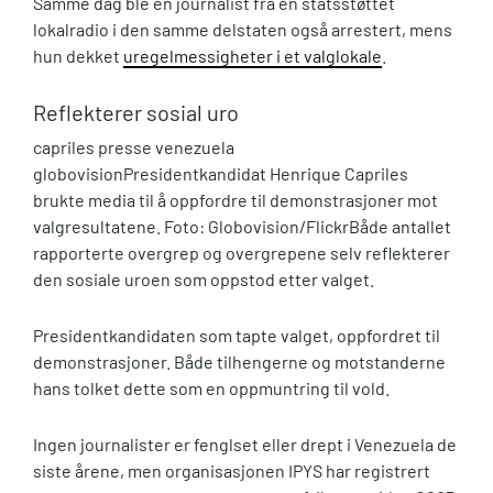
Samme dag ble en journalist fra en statsstøttet
lokalradio i den samme delstaten også arrestert, mens
hun dekket
uregelmessigheter i et valglokale
.
Reflekterer sosial uro
capriles presse venezuela
globovision
Presidentkandidat Henrique Capriles
brukte media til å oppfordre til demonstrasjoner mot
valgresultatene. Foto: Globovision/Flickr
Både antallet
rapporterte overgrep og overgrepene selv reflekterer
den sosiale uroen som oppstod etter valget.
Presidentkandidaten som tapte valget, oppfordret til
demonstrasjoner. Både tilhengerne og motstanderne
hans tolket dette som en oppmuntring til vold.
Ingen journalister er fenglset eller drept i Venezuela de
siste årene, men organisasjonen IPYS har registrert