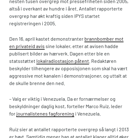
nesten tusen overgrep mot pressefriheten siden 2005,
altså i overkant av hundre i året. Antallet rapporterte
overgrep har økt kraftig siden IPYS startet
registreringen i 2005.
Den 16. april kastet demonstranter
brannbomber mot
en privateid avis
sine lokaler, etter at avisen hadde
publisert bilder av hærverk. Dagen etter ble en
statsstøttet
lokalradiostasjon påtent
. Redaktøren
beskylder tilhengere av opposisjonen som skal ha vært
aggressive mot kanalen i demonstrasjoner, og uttalt at
de skulle brenne den ned.
– Valg er viktig i Venezuela. Da er fornærmelser og
beskyldninger daglig kost, forteller Marco Ruiz, leder
for
journalistenes fagforening
i Venezuela.
Ruiz sier at antallet rapporterte overgrep så langt i 2013
er høyt. Samtidig mener han at antallet klager alltid øker