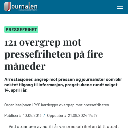
Menu 
Hopp
PRESSEFRIHET
til
hovedinnhold
121 overgrep mot
pressefriheten på fire
måneder
Arrestasjoner, angrep mot pressen og journalister som blir
nektet tilgang til informasjon, preget ukene rundt valget
14. april i år.
Organisasjonen IPYS kartlegger overgrep mot pressefriheten.
Publisert:
10.05.2013
/
Oppdatert:
21.08.2024 14:37
Ved utgangen av april i år var
pressefriheten blitt utsatt