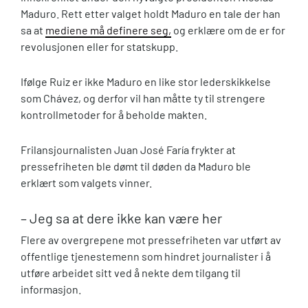
Maduro. Rett etter valget holdt Maduro en tale der han
sa at
mediene må definere seg,
og erklære om de er for
revolusjonen eller for statskupp.
Ifølge Ruiz er ikke Maduro en like stor lederskikkelse
som Chávez, og derfor vil han måtte ty til strengere
kontrollmetoder for å beholde makten.
Frilansjournalisten Juan José Faría frykter at
pressefriheten ble dømt til døden da Maduro ble
erklært som valgets vinner.
– Jeg sa at dere ikke kan være her
Flere av overgrepene mot pressefriheten var utført av
offentlige tjenestemenn som hindret journalister i å
utføre arbeidet sitt ved å nekte dem tilgang til
informasjon.