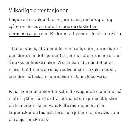
Vilkårlige arrestasjoner
Dagen etter valget ble en journalist, en fotograf og
sjåføren deres
arrestert mens de dekket en
demonstrasjon
mot Maduros valgseier i delstaten Zulia.
– Det er vanlig at væpnede menn angriper journalister i
der, derfor er det sjeldent at journalister drar inn dit for
å dekke politiske saker. Vi drar bare dit når det er et
mord. Det finnes en slags selvsensur i lokale medier,
sier den nå løslatte journalisten Juan José Faría.
Faría mener at politiet tilkalte de væpnede mennene på
motorsykler, som tok fra journalistene presseblokker
og kameraer. Ifølge Faría kalte mennene ham en
kuppmaker og fascist, fordi han jobber for en avis som
er regjeringskritisk.