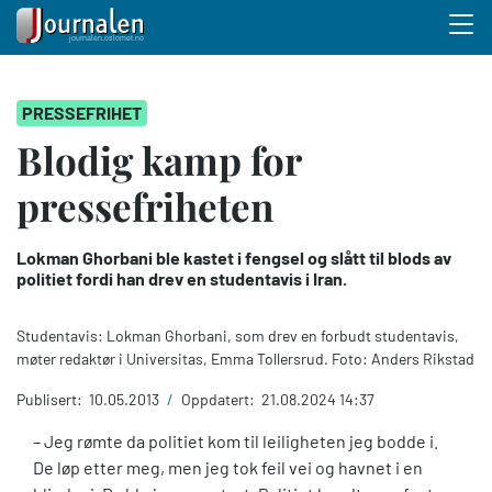
Menu 
Hopp
PRESSEFRIHET
til
hovedinnhold
Blodig kamp for
pressefriheten
Lokman Ghorbani ble kastet i fengsel og slått til blods av
politiet fordi han drev en studentavis i Iran.
Studentavis: Lokman Ghorbani, som drev en forbudt studentavis,
møter redaktør i Universitas, Emma Tollersrud. Foto: Anders Rikstad
Publisert:
10.05.2013
/
Oppdatert:
21.08.2024 14:37
– Jeg rømte da politiet kom til leiligheten jeg bodde i.
De løp etter meg, men jeg tok feil vei og havnet i en