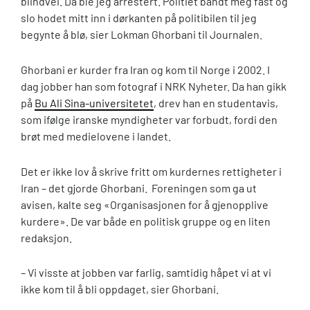
blindvei. Da ble jeg arrestert. Politiet bandt meg fast og
slo hodet mitt inn i dørkanten på politibilen til jeg
begynte å blø, sier Lokman Ghorbani til Journalen.
Ghorbani er kurder fra Iran og kom til Norge i 2002. I
dag jobber han som fotograf i NRK Nyheter. Da han gikk
på
Bu Ali Sina-universitetet
, drev han en studentavis,
som ifølge iranske myndigheter var forbudt, fordi den
brøt med medielovene i landet.
Det er ikke lov å skrive fritt om kurdernes rettigheter i
Iran – det gjorde Ghorbani. Foreningen som ga ut
avisen, kalte seg «Organisasjonen for å gjenopplive
kurdere». De var både en politisk gruppe og en liten
redaksjon.
– Vi visste at jobben var farlig, samtidig håpet vi at vi
ikke kom til å bli oppdaget, sier Ghorbani.