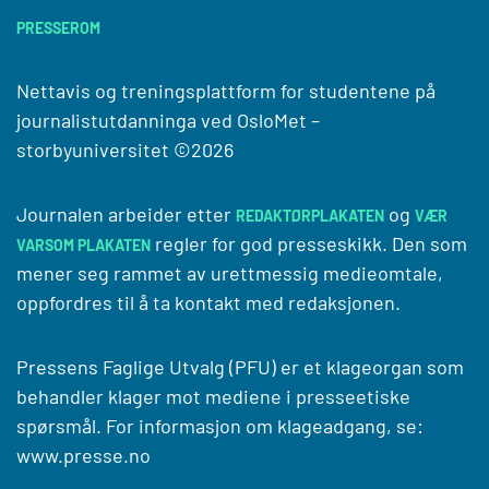
PRESSEROM
Nettavis og treningsplattform for studentene på
journalistutdanninga ved
OsloMet –
storbyuniversitet
©2026
Journalen arbeider etter
og
REDAKTØRPLAKATEN
VÆR
regler for god presseskikk. Den som
VARSOM PLAKATEN
mener seg rammet av urettmessig medieomtale,
oppfordres til å ta kontakt med redaksjonen.
Pressens Faglige Utvalg (PFU) er et klageorgan som
behandler klager mot mediene i presseetiske
spørsmål. For informasjon om klageadgang, se:
www.presse.no