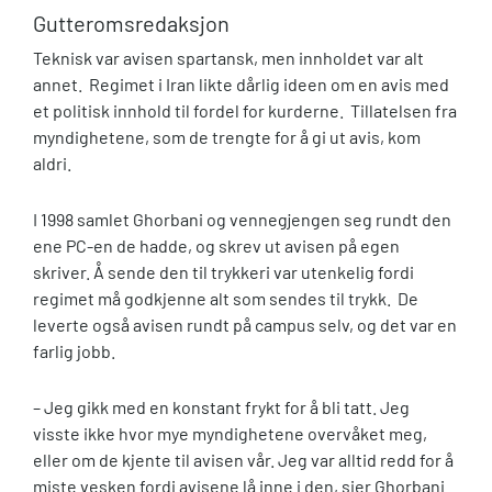
Gutteromsredaksjon
Teknisk var avisen spartansk, men innholdet var alt
annet. Regimet i Iran likte dårlig ideen om en avis med
et politisk innhold til fordel for kurderne. Tillatelsen fra
myndighetene, som de trengte for å gi ut avis, kom
aldri.
I 1998 samlet Ghorbani og vennegjengen seg rundt den
ene PC-en de hadde, og skrev ut avisen på egen
skriver. Å sende den til trykkeri var utenkelig fordi
regimet må godkjenne alt som sendes til trykk. De
leverte også avisen rundt på campus selv, og det var en
farlig jobb.
– Jeg gikk med en konstant frykt for å bli tatt. Jeg
visste ikke hvor mye myndighetene overvåket meg,
eller om de kjente til avisen vår. Jeg var alltid redd for å
miste vesken fordi avisene lå inne i den, sier Ghorbani.