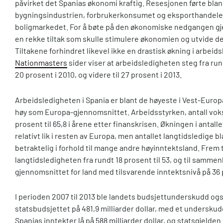
påvirket det Spanias økonomi kraftig. Resesjonen førte blant
bygningsindustrien, forbrukerkonsumet og eksporthandele
boligmarkedet. For å bøte på den økonomiske nedgangen g
en rekke tiltak som skulle stimulere økonomien og utvide de
Tiltakene forhindret likevel ikke en drastisk økning i arbeid
Nationmasters
sider viser at arbeidsledigheten steg fra rund
20 prosent i 2010, og videre til 27 prosent i 2013.
Arbeidsledigheten i Spania er blant de høyeste i Vest-Europa
høy som Europa-gjennomsnittet. Arbeidsstyrken, antall voksn
prosent til 65,8 i årene etter finanskrisen. Økningen i antall
relativt lik i resten av Europa, men antallet langtidsledige b
betraktelig i forhold til mange andre høyinntektsland. Frem t
langtidsledigheten fra rundt 18 prosent til 53, og til sammen
gjennomsnittet for land med tilsvarende inntektsnivå på 36
I perioden 2007 til 2013 ble landets budsjettunderskudd også
statsbudsjettet på 481,9 milliarder dollar, med et underskud
Spanias inntekter lå på 588 milliarder dollar, og statsgjelde