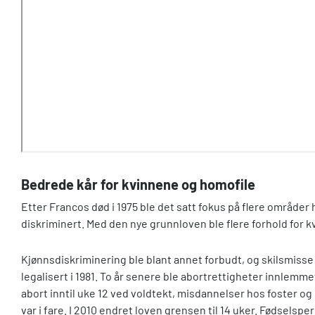
Bedrede kår for kvinnene og homofile
Etter Francos død i 1975 ble det satt fokus på flere områder
diskriminert. Med den nye grunnloven ble flere forhold for k
Kjønnsdiskriminering ble blant annet forbudt, og skilsmisse
legalisert i 1981. To år senere ble abortrettigheter innlemmet
abort inntil uke 12 ved voldtekt, misdannelser hos foster og
var i fare. I 2010 endret loven grensen til 14 uker. Fødselsp