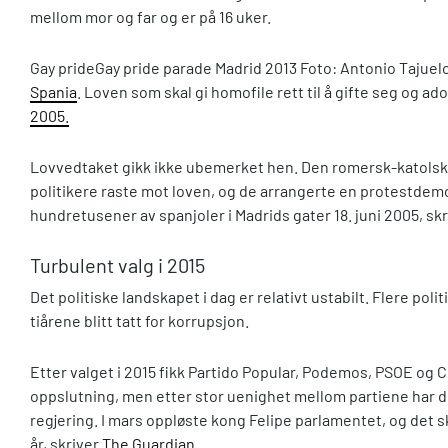
mellom mor og far og er på 16 uker.
Gay pride
Gay pride parade Madrid 2013 Foto: Antonio Tajuelo
Spania
. Loven som skal gi homofile rett til å gifte seg og a
2005.
Lovvedtaket gikk ikke ubemerket hen. Den romersk-katolsk
politikere raste mot loven, og de arrangerte en protestde
hundretusener av spanjoler i Madrids gater 18. juni 2005, sk
Turbulent valg i 2015
Det politiske landskapet i dag er relativt ustabilt. Flere pol
tiårene blitt tatt for korrupsjon.
Etter valget i 2015 fikk Partido Popular, Podemos, PSOE og 
oppslutning, men etter stor uenighet mellom partiene har de
regjering. I mars oppløste kong Felipe parlamentet, og det sk
år, skriver
The Guardian
.