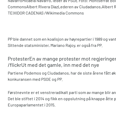
Navarro
Micaela Navarro, leder av PSOE Foto: Montserrat Bo
Commons
Albert Rivera Díaz
Lederen av Ciudadanos,Albert R
TEIXIDOR CADENAS /Wikimedia Commons
PP
ble dannet som en koalisjon av høyrepartier i 1989 og vant s
Sittende statsminister, Mariano Rajoy, er også fra PP.
Protester
En av mange protester mot regjeringen 
/flickr
Ut med det gamle, inn med det nye
Partiene Podemos og Ciudadanos, har de siste årene fått øk
konkuransen med PSOE og PP.
Førstnevnte er et venstreradikalt parti som av mange blir an
Det ble stiftet i 2014 og fikk en oppslutning på knappe åtte pr
Europaparlamentet i 2015.