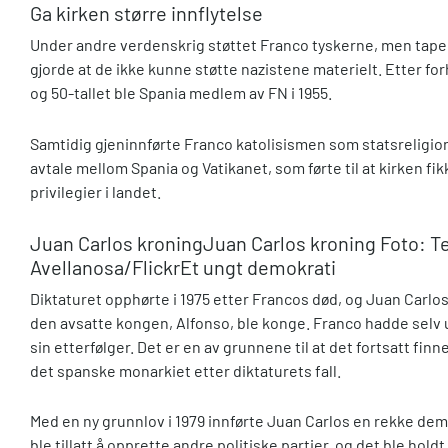
Ga kirken større innflytelse
Under andre verdenskrig støttet Franco tyskerne, men tap
gjorde at de ikke kunne støtte nazistene materielt. Etter fo
og 50-tallet ble Spania medlem av FN i 1955.
Samtidig gjeninnførte Franco katolisismen som statsreligion
avtale mellom Spania og Vatikanet, som førte til at kirken fikk
privilegier i landet.
Juan Carlos kroning
Juan Carlos kroning Foto: T
Avellanosa/Flickr
Et ungt demokrati
Diktaturet opphørte i 1975 etter Francos død, og Juan Carlo
den avsatte kongen, Alfonso, ble konge. Franco hadde selv
sin etterfølger. Det er en av grunnene til at det fortsatt fi
det spanske monarkiet etter diktaturets fall.
Med en ny grunnlov i 1979 innførte Juan Carlos en rekke de
ble tillatt å opprette andre politiske partier, og det ble holdt