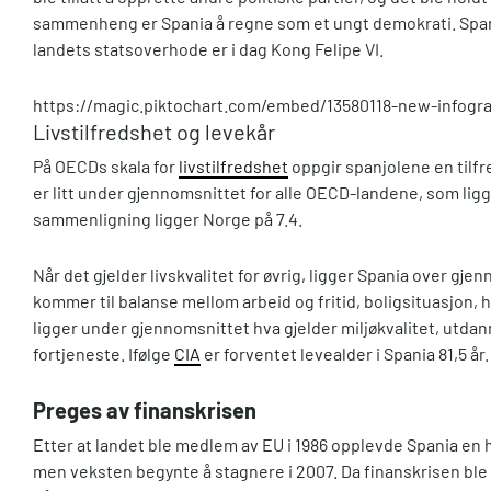
sammenheng er Spania å regne som et ungt demokrati. Spani
landets statsoverhode er i dag Kong Felipe VI.
https://magic.piktochart.com/embed/13580118-new-infogr
Livstilfredshet og levekår
På OECDs skala for
livstilfredshet
oppgir spanjolene en tilfr
er litt under gjennomsnittet for alle OECD-landene, som ligge
sammenligning ligger Norge på 7.4.
Når det gjelder livskvalitet for øvrig, ligger Spania over gje
kommer til balanse mellom arbeid og fritid, boligsituasjon, 
ligger under gjennomsnittet hva gjelder miljøkvalitet, utdan
fortjeneste. Ifølge
CIA
er forventet levealder i Spania 81,5 år.
Preges av finanskrisen
Etter at landet ble medlem av EU i 1986 opplevde Spania en hø
men veksten begynte å stagnere i 2007. Da finanskrisen ble 