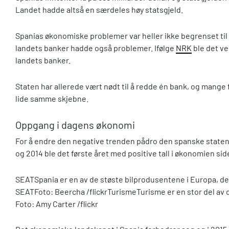
Landet hadde altså en særdeles høy statsgjeld.
Spanias økonomiske problemer var heller ikke begrenset til
landets banker hadde også problemer. Ifølge
NRK
ble det ved
landets banker.
Staten har allerede vært nødt til å redde én bank, og mange f
lide samme skjebne.
Oppgang i dagens økonomi
For å endre den negative trenden pådro den spanske staten
og 2014 ble det første året med positive tall i økonomien sid
SEAT
Spania er en av de støste bilprodusentene i Europa, de
SEATFoto: Beercha /flickr
Turisme
Turisme er en stor del a
Foto: Amy Carter /flickr