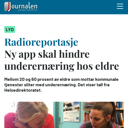
Menu 
Hopp
LYD
til
hovedinnhold
Radioreportasje
Ny app skal hindre
underernæring hos eldre
Mellom 20 og 60 prosent av eldre som mottar kommunale
tjenester sliter med underernæring. Det viser tall fra
Helsedirektoratet.