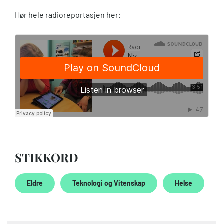
Hør hele radioreportasjen her:
STIKKORD
Eldre
Teknologi og Vitenskap
Helse