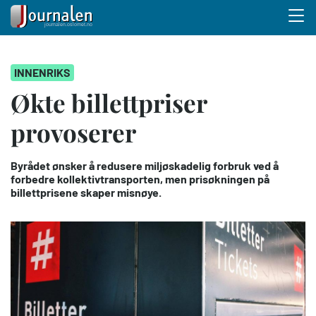
Menu 
Hopp
INNENRIKS
til
hovedinnhold
Økte billettpriser
provoserer
Byrådet ønsker å redusere miljøskadelig forbruk ved å
forbedre kollektivtransporten, men prisøkningen på
billettprisene skaper misnøye.