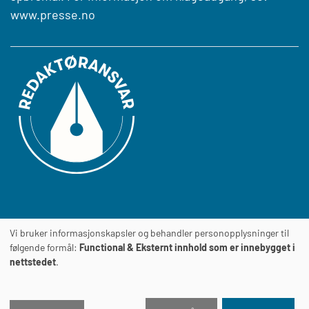
www.presse.no
Vi bruker informasjonskapsler og behandler personopplysninger til
Journalens
TILGJENGELIGHETSERKLÆRING
følgende formål:
Functional & Eksternt innhold som er innebygget i
nettstedet
.