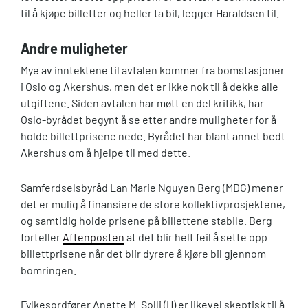
til å kjøpe billetter og heller ta bil, legger Haraldsen til.
Andre muligheter
Mye av inntektene til avtalen kommer fra bomstasjoner
i Oslo og Akershus, men det er ikke nok til å dekke alle
utgiftene. Siden avtalen har møtt en del kritikk, har
Oslo-byrådet begynt å se etter andre muligheter for å
holde billettprisene nede. Byrådet har blant annet bedt
Akershus om å hjelpe til med dette.
Samferdselsbyråd Lan Marie Nguyen Berg (MDG) mener
det er mulig å finansiere de store kollektivprosjektene,
og samtidig holde prisene på billettene stabile. Berg
forteller
Aftenposten
at det blir helt feil å sette opp
billettprisene når det blir dyrere å kjøre bil gjennom
bomringen.
Fylkesordfører Anette M. Solli (H) er likevel skeptisk til å