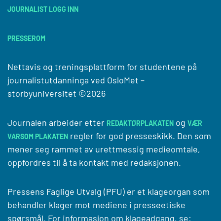
JOURNALIST LOGG INN
PRESSEROM
Nettavis og treningsplattform for studentene på
journalistutdanninga ved
OsloMet –
storbyuniversitet
©2026
Journalen arbeider etter
og
REDAKTØRPLAKATEN
VÆR
regler for god presseskikk. Den som
VARSOM PLAKATEN
mener seg rammet av urettmessig medieomtale,
oppfordres til å ta kontakt med redaksjonen.
Pressens Faglige Utvalg (PFU) er et klageorgan som
behandler klager mot mediene i presseetiske
spørsmål. For informasjon om klageadgang, se: