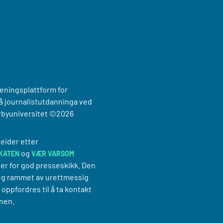
reningsplattform for
 journalistutdanninga ved
rbyuniversitet
©2026
eider etter
og
KATEN
VÆR VARSOM
er for god presseskikk. Den
g rammet av urettmessig
oppfordres til å ta kontakt
nen.