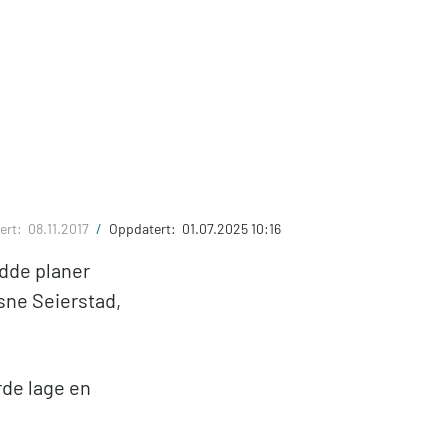
ert:
08.11.2017
/
Oppdatert:
01.07.2025 10:16
dde planer
Åsne Seierstad,
rde lage en