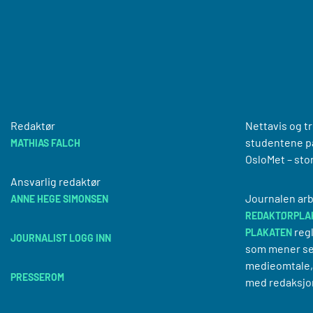
Redaktør
Nettavis og t
studentene på
MATHIAS FALCH
OsloMet – sto
Ansvarlig redaktør
Journalen arb
ANNE HEGE SIMONSEN
REDAKTØRPLA
regl
PLAKATEN
JOURNALIST LOGG INN
som mener se
medieomtale, 
PRESSEROM
med redaksjo