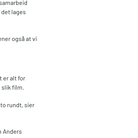
i samarbeid
t det lages
ner også at vi
er alt for
 slik film.
o rundt, sier
om Anders