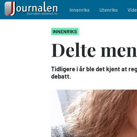
Main navigation
Innenriks
Utenriks
Vid
Hopp
INNENRIKS
til
hovedinnhold
Delte meni
Tidligere i år ble det kjent at r
debatt.