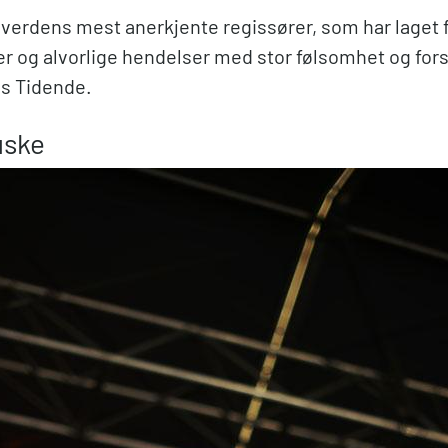
v verdens mest anerkjente regissører, som har laget
er og alvorlige hendelser med stor følsomhet og fors
ns Tidende.
uske