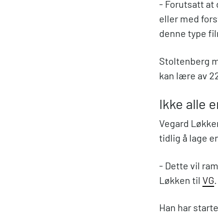
- Forutsatt at
eller med fors
denne type fil
Stoltenberg m
kan lære av 22.
Ikke alle e
Vegard Løkken
tidlig å lage e
- Dette vil ra
Løkken til
VG
.
Han har start