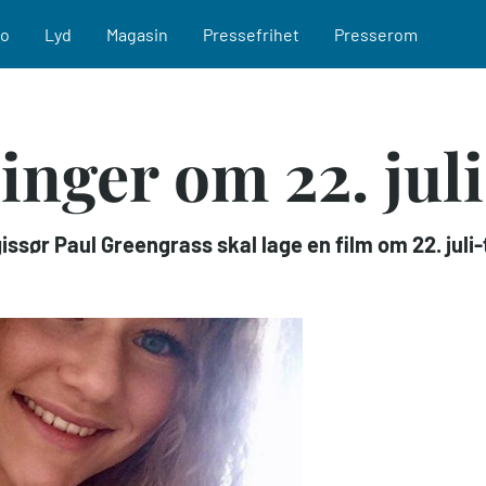
eo
Lyd
Magasin
Pressefrihet
Presserom
nger om 22. juli
egissør Paul Greengrass skal lage en film om 22. jul