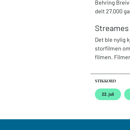
Behring Breivi
delt 27.000 ga
Streames 
Det ble nylig 
storfilmen om 
filmen. Filmen
STIKKORD
22. juli