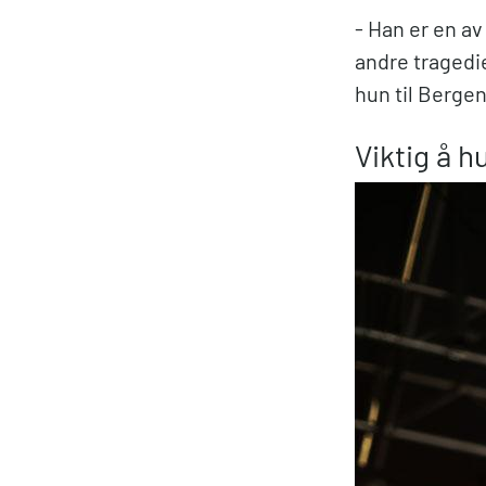
- Han er en a
andre tragedi
hun til Berge
Viktig å h