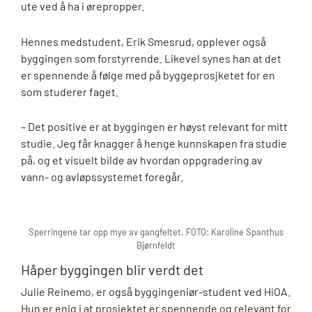
ute ved å ha i ørepropper.
Hennes medstudent, Erik Smesrud, opplever også
byggingen som forstyrrende. Likevel synes han at det
er spennende å følge med på byggeprosjketet for en
som studerer faget.
– Det positive er at byggingen er høyst relevant for mitt
studie. Jeg får knagger å henge kunnskapen fra studie
på, og et visuelt bilde av hvordan oppgradering av
vann- og avløpssystemet foregår.
Sperringene tar opp mye av gangfeltet. FOTO: Karoline Spanthus
Bjørnfeldt
Håper byggingen blir verdt det
Julie Reinemo, er også byggingeniør-student ved HiOA.
Hun er enig i at prosjektet er spennende og relevant for