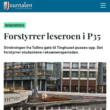
Menu 
Hopp
INNENRIKS
til
hovedinnhold
Forstyrrer leseroen i P35
Strekningen fra Tullins gate til Tinghuset pusses opp. Det
forstyrrer studentene i eksamensperioden.