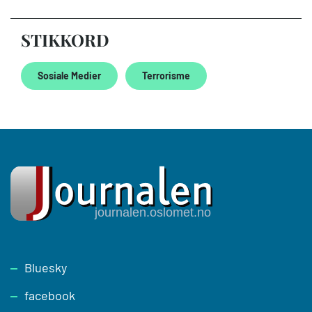
STIKKORD
Sosiale Medier
Terrorisme
Footer
Bluesky
facebook