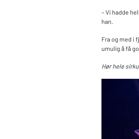
– Vi hadde hel
han.
Fra og med i fj
umulig å få g
Hør hele sirk