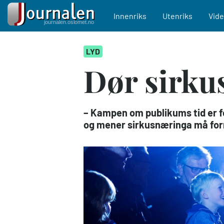
Main navigation
Innenriks
Utenriks
Vid
Hopp
LYD
til
hovedinnhold
Dør sirkus
– Kampen om publikums tid er fo
og mener sirkusnæringa må forn