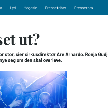
eo
Lyd
Magasin
Pressefrihet
Presserom
et ut?
r stor, sier sirkusdirektør Are Arnardo. Ronja Gudj
ye seg om den skal overleve.