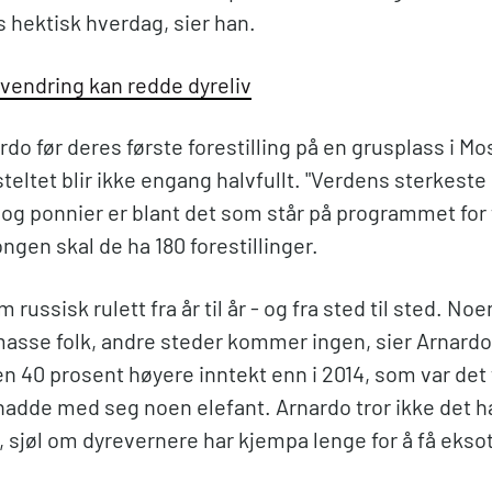
s hektisk hverdag, sier han.
vendring kan redde dyreliv
ardo før deres første forestilling på en grusplass i Mo
eltet blir ikke engang halvfullt. "Verdens sterkeste
og ponnier er blant det som står på programmet for 
ongen skal de ha 180 forestillinger.
om russisk rulett fra år til år - og fra sted til sted. No
sse folk, andre steder kommer ingen, sier Arnardo.
n 40 prosent høyere inntekt enn i 2014, som var det 
 hadde med seg noen elefant. Arnardo tror ikke det h
jøl om dyrevernere har kjempa lenge for å få eksoti