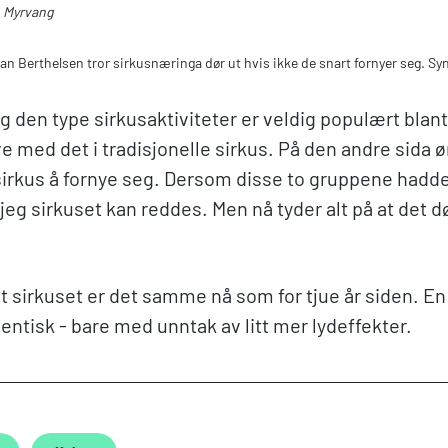
 Myrvang
n Berthelsen tror sirkusnæringa dør ut hvis ikke de snart fornyer seg. 
g den type sirkusaktiviteter er veldig populært bla
ive med det i tradisjonelle sirkus. På den andre sida 
 sirkus å fornye seg. Dersom disse to gruppene hadd
eg sirkuset kan reddes. Men nå tyder alt på at det dø
at sirkuset er det samme nå som for tjue år siden. En f
dentisk - bare med unntak av litt mer lydeffekter.