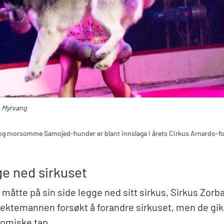
 Myrvang
g morsomme Samojed-hunder er blant innslaga i årets Cirkus Arnardo-for
ge ned sirkuset
måtte på sin side legge ned sitt sirkus, Sirkus Zorba,
ektemannen forsøkt å forandre sirkuset, men de gik
nomiske tap.