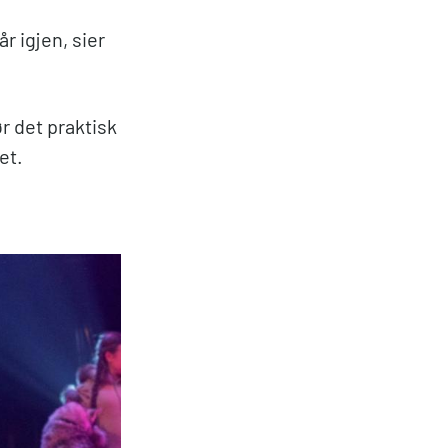
r igjen, sier
ør det praktisk
set.