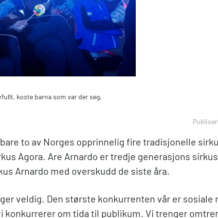
vfullt, koste barna som var der seg.
Publiser
bare to av Norges opprinnelig fire tradisjonelle sirk
rkus Agora. Are Arnardo er tredje generasjons sirkus
rkus Arnardo med overskudd de siste åra.
ger veldig. Den største konkurrenten vår er sosiale 
i konkurrerer om tida til publikum. Vi trenger omtren