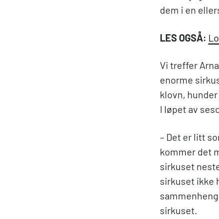
dem i en eller
LES OGSÅ:
Lo
Vi treffer Arn
enorme sirkust
klovn, hunder 
I løpet av ses
– Det er litt s
kommer det ma
sirkuset neste
sirkuset ikke
sammenheng, s
sirkuset.