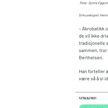
Foto:
Synne Eggum
Sirkusekspert Herma
– Akrobatikk o
de vil ikke dr
tradisjonelle
sammen, tror j
Berthelsen.
Han forteller 
være så å si i
STIKKORD