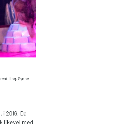
estilling. Synne
 i 2016. Da
k likevel med