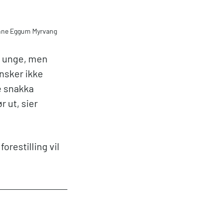
Synne Eggum Myrvang
nt unge, men
ønsker ikke
e snakka
r ut, sier
orestilling vil