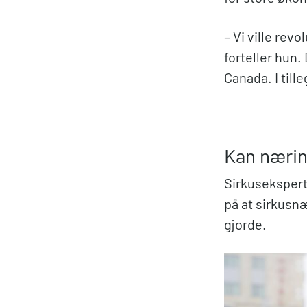
– Vi ville rev
forteller hun.
Canada. I tille
Kan nærin
Sirkusekspert
på at sirkusn
gjorde.