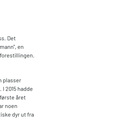
ss. Det
 mann", en
forestillingen.
en plasser
 I 2015 hadde
første året
ar noen
ske dyr ut fra