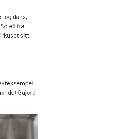
er og dans,
Soleil fra
irkuset sitt.
rakteksempel
enn det Gujord