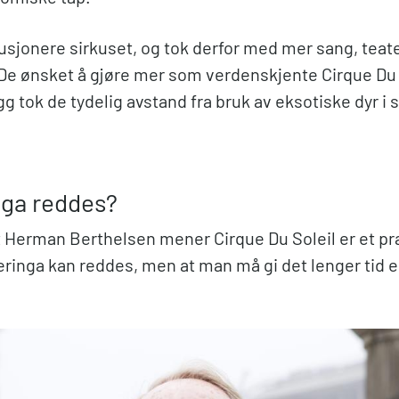
olusjonere sirkuset, og tok derfor med mer sang, teat
 De ønsket å gjøre mer som verdenskjente Cirque Du 
gg tok de tydelig avstand fra bruk av eksotiske dyr i s
ga reddes?
 Herman Berthelsen mener Cirque Du Soleil er et p
æringa kan reddes, men at man må gi det lenger tid 