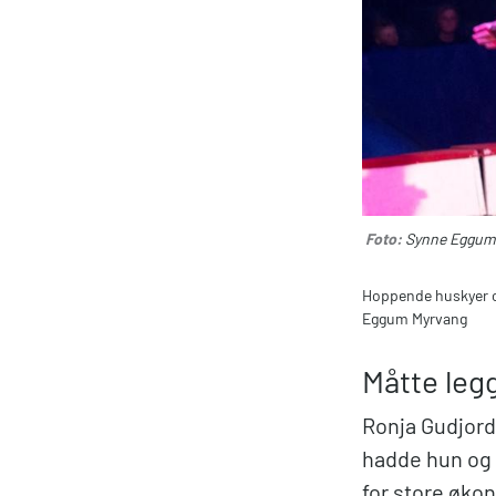
Foto:
Synne Eggum
Hoppende huskyer o
Eggum Myrvang
Måtte leg
Ronja Gudjord 
hadde hun og 
for store øko