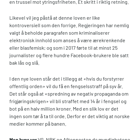
en trussel mot ytringsfriheten. Et skritt i riktig retning.
Likevel vil jeg påstå at denne loven er like
kontroversiell som den forrige. Regjeringen har nemlig
valgt å beholde paragrafen som kriminaliserer
elektronisk innhold som anses å være ærekrenkende
eller blasfemisk; og som i 2017 førte til at minst 25
journalister og flere hundre Facebook-brukere ble satt
bak lås og slå.
I den nye loven står det i tillegg at «hvis du forstyrrer
offentlig orden» vil du få en fengselsstraff på syv år.
Det står også at «spredning av negativ propaganda om
frigjøringskrigen» vil bli straffet med 14 år i fengsel og
bot på en halv million kroner. Med en slik lov er det
ingen som tør å ta til orde. Derfor er det viktig at norske
medier kommer på banen.
Men hvor var
VG, NRK og Aftenposten da myndighetene