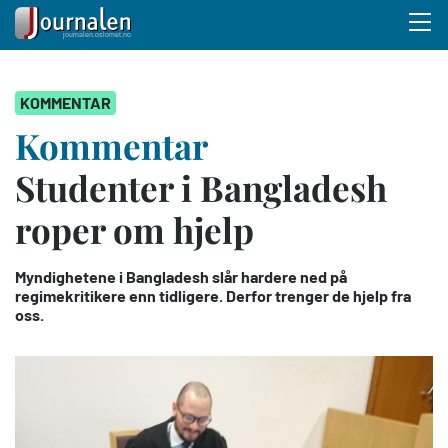
Menu 
Hopp
KOMMENTAR
til
hovedinnhold
Kommentar
Studenter i Bangladesh
roper om hjelp
Myndighetene i Bangladesh slår hardere ned på
regimekritikere enn tidligere. Derfor trenger de hjelp fra
oss.