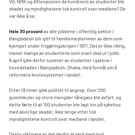
VG, NRK og Aftenposten da hundrevis av studenter ble
skadet og myndighetene tok kontroll over mediene? De
var ikke å se.
Hele 30 prosent
av alle jobbene i offentlig sektor i
Bangladesh blir gitt til familiemedlemmer av dem som
kjempet under frigjøringskrigen i 1971. Det er ikke riktig,
mener mange av studentene som snart skal ut i jobb.
8.april gikk derfor tusener av studenter i gatene i
hovedstaden i Bangladesh, Dhaka, med formål om å
reformere kvotesystemet i landet.
Etter få timer gikk politiet til angrep. Over 200
gummikuler og store mengder tåregass ble avfyrt, og
dette førte til at 150 studenter ble lagt inn på sykehus
med alvorlige skader. Ikke lenge etter tok
myndighetene kontroll over mediene i landet.
Desto viktigere er det derfor at land med god