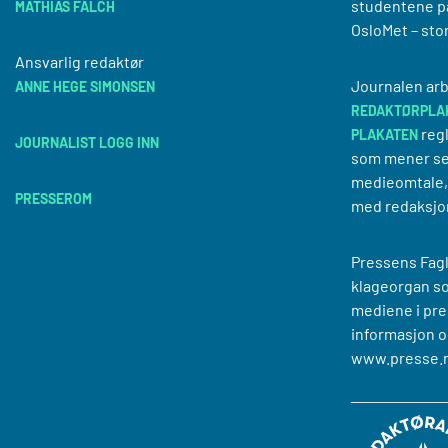
studentene på
MATHIAS FALCH
OsloMet – sto
Ansvarlig redaktør
Journalen arb
ANNE HEGE SIMONSEN
REDAKTØRPLA
regl
PLAKATEN
JOURNALIST LOGG INN
som mener se
medieomtale, 
PRESSEROM
med redaksjo
Pressens Fagl
klageorgan s
mediene i pre
informasjon o
www.presse.