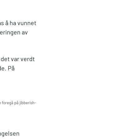
tas å ha vunnet
bleringen av
 det var verdt
de. På
foregå på jibberish-
Engelsen