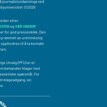
 journalistutdanninga ved
rbyuniversitet
©2026
eider etter
og
KATEN
VÆR VARSOM
er for god presseskikk. Den
g rammet av urettmessig
oppfordres til å ta kontakt
nen.
ige Utvalg (PFU) er et
om behandler klager mot
sseetiske spørsmål. For
m klageadgang, se:
no