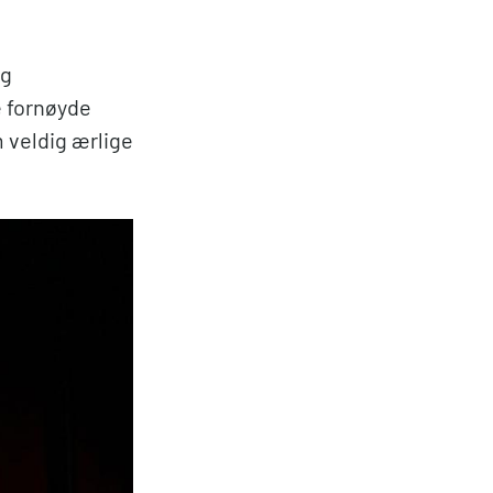
og
e fornøyde
 veldig ærlige