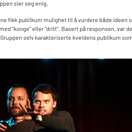
ppen sier seg enig.
ene fikk publikum mulighet til å vurdere både ideen 
ed "konge" eller "dritt". Basert på responsen, var d
Gruppen selv karakteriserte kveldens publikum som