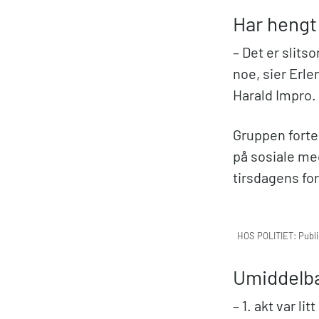
Har hengt
– Det er slits
noe, sier Erle
Harald Impro.
Gruppen fortel
på sosiale me
tirsdagens for
HOS POLITIET: Publi
Umiddelba
– 1. akt var l