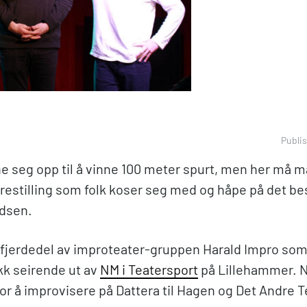
Publis
ne seg opp til å vinne 100 meter spurt, men her må m
restilling som folk koser seg med og håpe på det bes
ndsen.
 fjerdedel av improteater-gruppen Harald Impro som
k seirende ut av
NM i Teatersport
på Lillehammer. N
 for å improvisere på Dattera til Hagen og Det Andre T