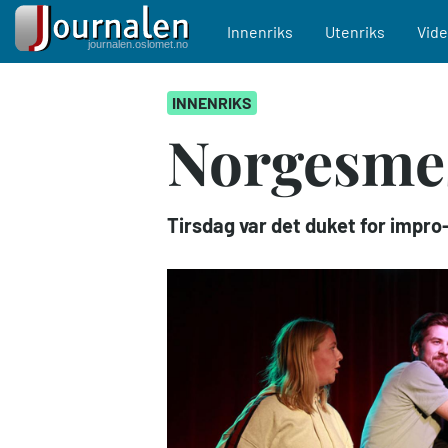
Main navigation
Innenriks
Utenriks
Vid
Hopp
INNENRIKS
til
hovedinnhold
Norgesmes
Tirsdag var det duket for impro