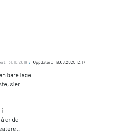
ert:
31.10.2018
/
Oppdatert:
19.08.2025 12:17
an bare lage
te, sier
 i
å er de
eateret.