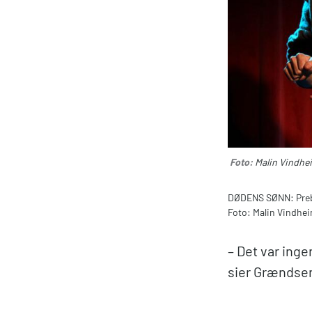
Foto:
Malin Vindhe
DØDENS SØNN: Prebe
Foto: Malin Vindhe
– Det var ing
sier Grændse