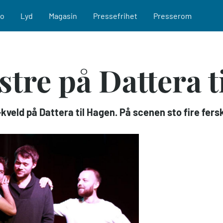
eo
Lyd
Magasin
Pressefrihet
Presserom
tre på Dattera t
-kveld på Dattera til Hagen. På scenen sto fire fer