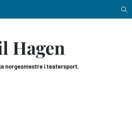
Menu 
il Hagen
ske norgesmestre i teatersport.