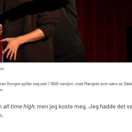
im
n Rongve spiller seg selv i 1900-versjon, med Mangset som sønn av Døde
im
en
all time high
, men jeg koste meg. Jeg hadde det ve
n.