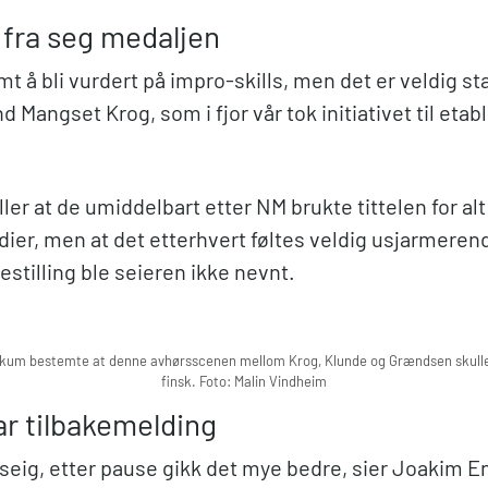
 fra seg medaljen
omt å bli vurdert på impro-skills, men det er veldig s
nd Mangset Krog, som i fjor vår tok initiativet til eta
ler at de umiddelbart etter NM brukte tittelen for alt
dier, men at det etterhvert føltes veldig usjarmeren
estilling ble seieren ikke nevnt.
kum bestemte at denne avhørsscenen mellom Krog, Klunde og Grændsen skulle 
finsk. Foto: Malin Vindheim
r tilbakemelding
itt seig, etter pause gikk det mye bedre, sier Joakim 