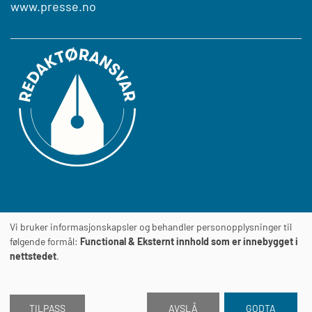
www.presse.no
Vi bruker informasjonskapsler og behandler personopplysninger til
Journalens
TILGJENGELIGHETSERKLÆRING
følgende formål:
Functional & Eksternt innhold som er innebygget i
nettstedet
.
TILPASS
AVSLÅ
GODTA