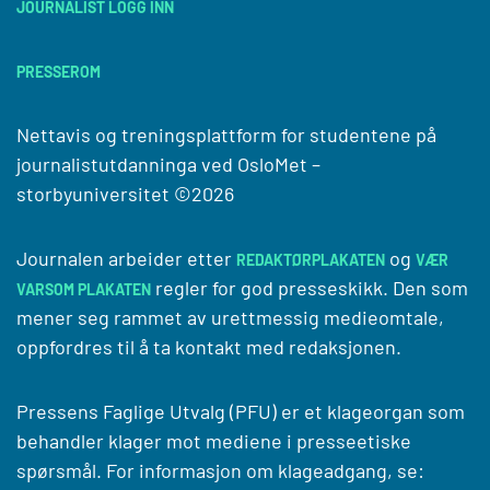
JOURNALIST LOGG INN
PRESSEROM
Nettavis og treningsplattform for studentene på
journalistutdanninga ved
OsloMet –
storbyuniversitet
©2026
Journalen arbeider etter
og
REDAKTØRPLAKATEN
VÆR
regler for god presseskikk. Den som
VARSOM PLAKATEN
mener seg rammet av urettmessig medieomtale,
oppfordres til å ta kontakt med redaksjonen.
Pressens Faglige Utvalg (PFU) er et klageorgan som
behandler klager mot mediene i presseetiske
spørsmål. For informasjon om klageadgang, se: