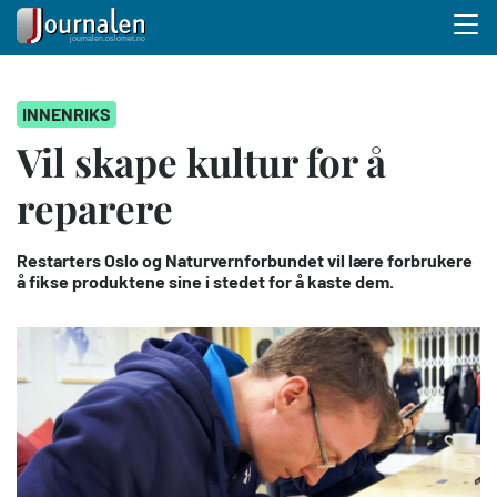
Menu 
Hopp
INNENRIKS
til
hovedinnhold
Vil skape kultur for å
reparere
Restarters Oslo og Naturvernforbundet vil lære forbrukere
å fikse produktene sine i stedet for å kaste dem.