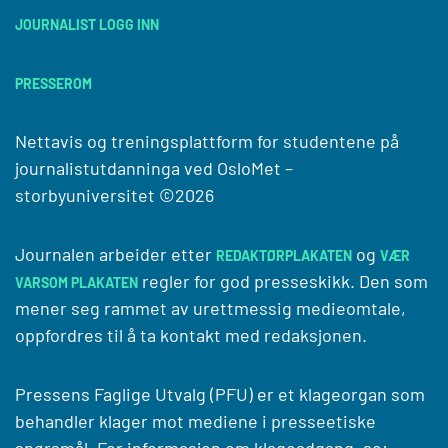
JOURNALIST LOGG INN
PRESSEROM
Nettavis og treningsplattform for studentene på
journalistutdanninga ved
OsloMet –
storbyuniversitet
©2026
Journalen arbeider etter
og
REDAKTØRPLAKATEN
VÆR
regler for god presseskikk. Den som
VARSOM PLAKATEN
mener seg rammet av urettmessig medieomtale,
oppfordres til å ta kontakt med redaksjonen.
Pressens Faglige Utvalg (PFU) er et klageorgan som
behandler klager mot mediene i presseetiske
spørsmål. For informasjon om klageadgang, se: