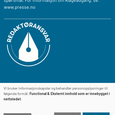
www.presse.no
Vi bruker informasjonskapsler og behandler personopplysninger til
Journalens
TILGJENGELIGHETSERKLÆRING
følgende formål:
Functional & Eksternt innhold som er innebygget i
nettstedet
.