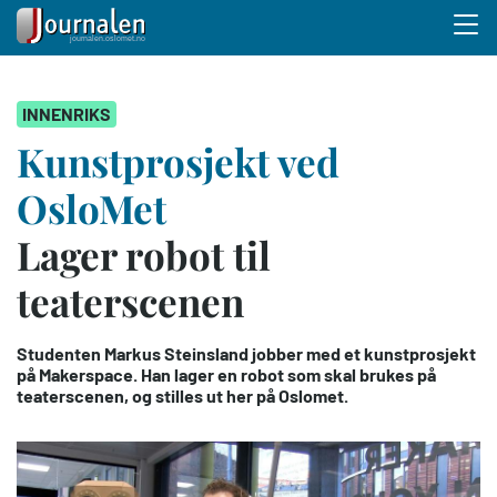
Menu 
Hopp
INNENRIKS
til
hovedinnhold
Kunstprosjekt ved
OsloMet
Lager robot til
teaterscenen
Studenten Markus Steinsland jobber med et kunstprosjekt
på Makerspace. Han lager en robot som skal brukes på
teaterscenen, og stilles ut her på Oslomet.