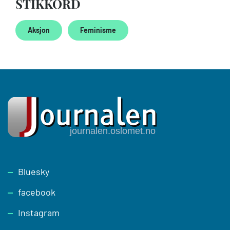
STIKKORD
Aksjon
Feminisme
Footer
Bluesky
facebook
Instagram