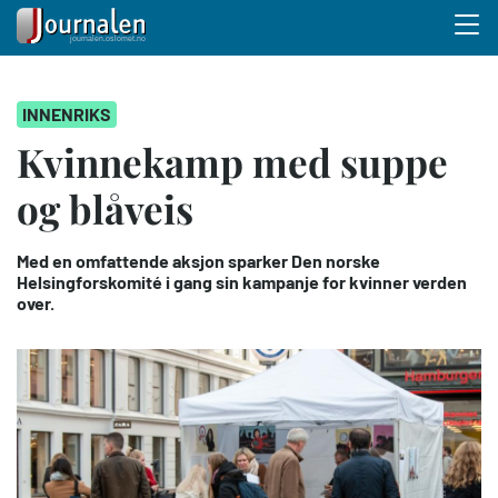
Menu 
Hopp
INNENRIKS
til
hovedinnhold
Kvinnekamp med suppe
og blåveis
Med en omfattende aksjon sparker Den norske
Helsingforskomité i gang sin kampanje for kvinner verden
over.