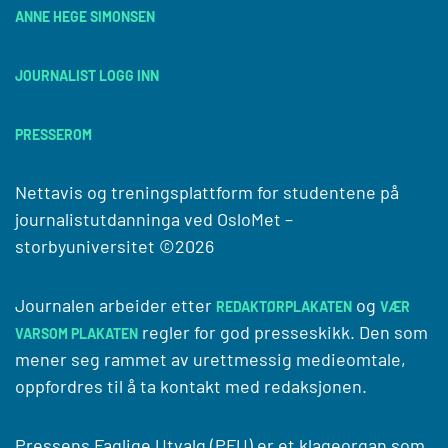
ANNE HEGE SIMONSEN
JOURNALIST LOGG INN
PRESSEROM
Nettavis og treningsplattform for studentene på
journalistutdanninga ved
OsloMet –
storbyuniversitet
©2026
Journalen arbeider etter
og
REDAKTØRPLAKATEN
VÆR
regler for god presseskikk. Den som
VARSOM PLAKATEN
mener seg rammet av urettmessig medieomtale,
oppfordres til å ta kontakt med redaksjonen.
Pressens Faglige Utvalg (PFU) er et klageorgan som