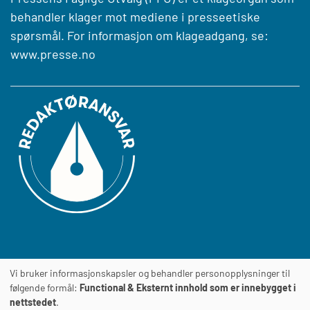
behandler klager mot mediene i presseetiske
spørsmål. For informasjon om klageadgang, se:
www.presse.no
Vi bruker informasjonskapsler og behandler personopplysninger til
Journalens
TILGJENGELIGHETSERKLÆRING
følgende formål:
Functional & Eksternt innhold som er innebygget i
nettstedet
.