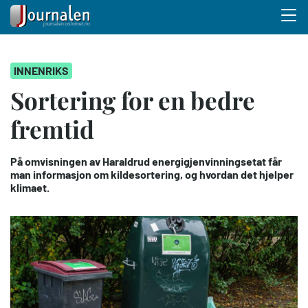
Menu 
Hopp
INNENRIKS
til
hovedinnhold
Sortering for en bedre
fremtid
På omvisningen av Haraldrud energigjenvinningsetat får
man informasjon om kildesortering, og hvordan det hjelper
klimaet.