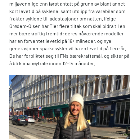
miljøvennlige enn først antatt på grunn av blant annet
kort levetid på syklene, samt utslipp fra varebiler som
frakter syklene til ladestasjoner om natten. Ifølge
Grødem-Olsen har Tier flere tiltak som skal bidra til en
mer bærekraftig fremtid: deres nåværende modeller
har en forventet levetid på 18+ måneder, og nye
generasjoner sparkesykler vil ha en levetid på flere år.
De har forpliktet seg til FNs bærekraftsmål, og sikter på
å bli klimanøytrale innen 12-14 måneder.