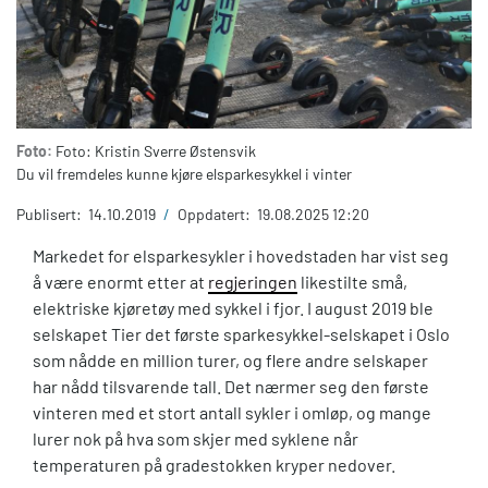
Foto:
Foto: Kristin Sverre Østensvik
Du vil fremdeles kunne kjøre elsparkesykkel i vinter
Publisert:
14.10.2019
/
Oppdatert:
19.08.2025 12:20
Markedet for elsparkesykler i hovedstaden har vist seg
å være enormt etter at
regjeringen
likestilte små,
elektriske kjøretøy med sykkel i fjor. I august 2019 ble
selskapet Tier det første sparkesykkel-selskapet i Oslo
som nådde en million turer, og flere andre selskaper
har nådd tilsvarende tall. Det nærmer seg den første
vinteren med et stort antall sykler i omløp, og mange
lurer nok på hva som skjer med syklene når
temperaturen på gradestokken kryper nedover.