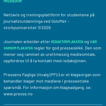
PRESSEROM
Nettavis og treningsplattform for studentene på
journalistutdanninga ved
OsloMet –
storbyuniversitet
©2026
Journalen arbeider etter
og
REDAKTØRPLAKATEN
VÆR
regler for god presseskikk. Den som
VARSOM PLAKATEN
mener seg rammet av urettmessig medieomtale,
oppfordres til å ta kontakt med redaksjonen.
Pressens Faglige Utvalg (PFU) er et klageorgan som
behandler klager mot mediene i presseetiske
spørsmål. For informasjon om klageadgang, se:
www.presse.no