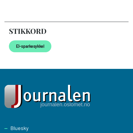
STIKKORD
El-sparkesykkel
Footer
Bluesky