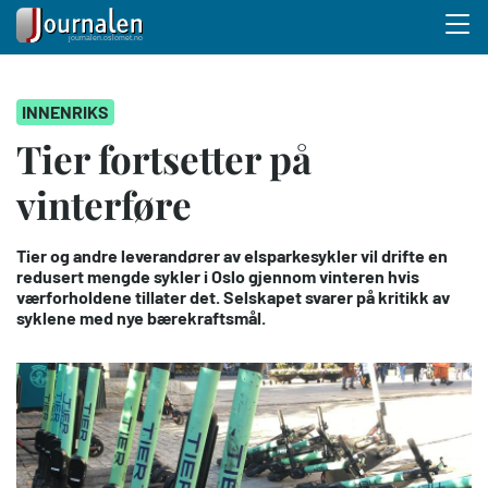
Menu 
Hopp
INNENRIKS
til
hovedinnhold
Tier fortsetter på
vinterføre
Tier og andre leverandører av elsparkesykler vil drifte en
redusert mengde sykler i Oslo gjennom vinteren hvis
værforholdene tillater det. Selskapet svarer på kritikk av
syklene med nye bærekraftsmål.