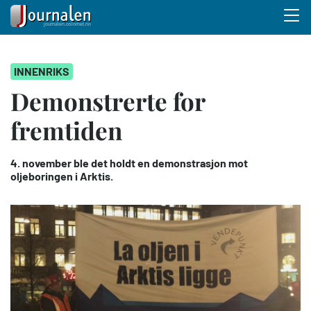
Menu 
Hopp
INNENRIKS
til
hovedinnhold
Demonstrerte for
fremtiden
4. november ble det holdt en demonstrasjon mot
oljeboringen i Arktis.