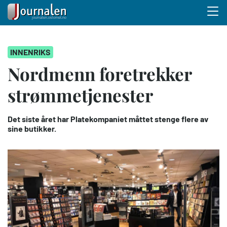
Menu 
Hopp
INNENRIKS
til
hovedinnhold
Nordmenn foretrekker
strømmetjenester
Det siste året har Platekompaniet måttet stenge flere av
sine butikker.