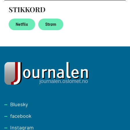
STIKKORD
Netflix
Strøm
Footer
Bluesky
facebook
Instagram