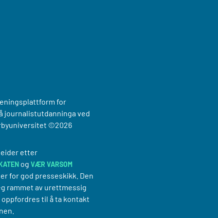
reningsplattform for
 journalistutdanninga ved
rbyuniversitet
©2026
eider etter
og
KATEN
VÆR VARSOM
er for god presseskikk. Den
g rammet av urettmessig
oppfordres til å ta kontakt
nen.