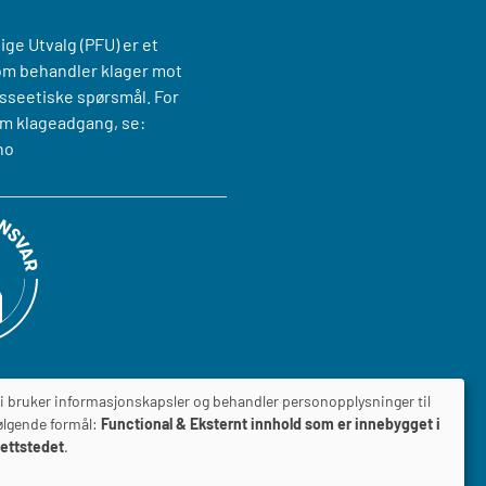
ige Utvalg (PFU) er et
om behandler klager mot
sseetiske spørsmål. For
m klageadgang, se:
no
i bruker informasjonskapsler og behandler personopplysninger til
ølgende formål:
Functional & Eksternt innhold som er innebygget i
ettstedet
.
ILGJENGELIGHETSERKLÆRING