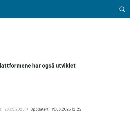
Menu 
plattformene har også utviklet
t:
29.09.2020
/
Oppdatert:
19.08.2025 12:22