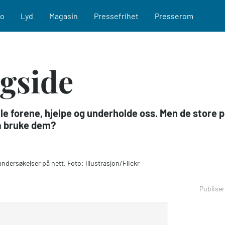
eo
Lyd
Magasin
Pressefrihet
Presserom
agside
lle forene, hjelpe og underholde oss. Men de store 
 å bruke dem?
undersøkelser på nett. Foto: Illustrasjon/Flickr
Publiser