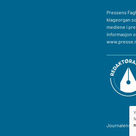
Pressens Fagl
klageorgan s
mediene i pre
informasjon o
www.presse.
V
f
n
Journalens
T