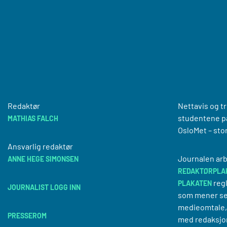
Redaktør
Nettavis og t
studentene på
MATHIAS FALCH
OsloMet – sto
Ansvarlig redaktør
Journalen arb
ANNE HEGE SIMONSEN
REDAKTØRPLA
regl
PLAKATEN
JOURNALIST LOGG INN
som mener se
medieomtale, 
PRESSEROM
med redaksjo