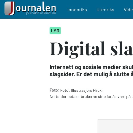
Main navigation
Innenriks
Utenriks
Vid
Hopp
LYD
til
hovedinnhold
Digital sl
Internett og sosiale medier sku
slagsider. Er det mulig å slutte
Foto:
Foto: Illustrasjon/Flickr
Nettsider betaler brukerne sine for å svare på 