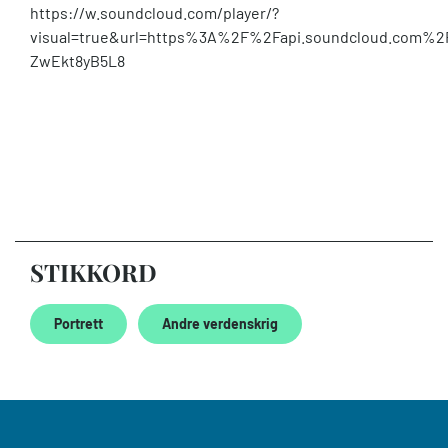
https://w.soundcloud.com/player/?
visual=true&url=https%3A%2F%2Fapi.soundcloud.com%2
ZwEkt8yB5L8
STIKKORD
Portrett
Andre verdenskrig