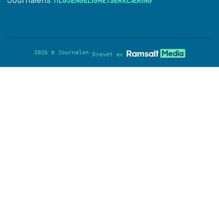
TILGJENGELIGHETSERKLÆRING
2026 © Journalen
Drevet av