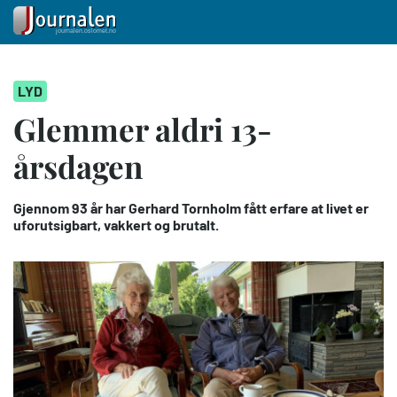
Hopp
LYD
til
hovedinnhold
Glemmer aldri 13-
årsdagen
Gjennom 93 år har Gerhard Tornholm fått erfare at livet er
uforutsigbart, vakkert og brutalt.