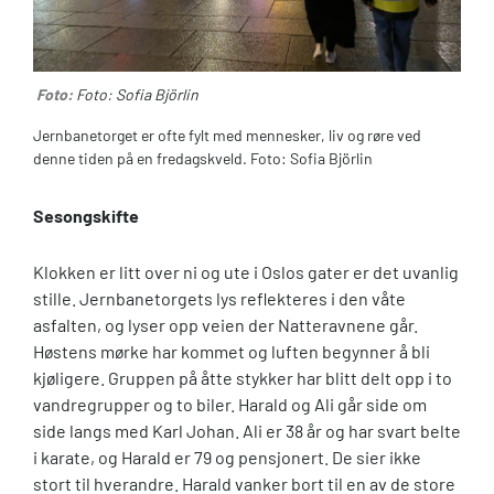
Foto:
Foto: Sofia Björlin
Jernbanetorget er ofte fylt med mennesker, liv og røre ved
denne tiden på en fredagskveld. Foto: Sofia Björlin
Sesongskifte
Klokken er litt over ni og ute i Oslos gater er det uvanlig
stille. Jernbanetorgets lys reflekteres i den våte
asfalten, og lyser opp veien der Natteravnene går.
Høstens mørke har kommet og luften begynner å bli
kjøligere. Gruppen på åtte stykker har blitt delt opp i to
vandregrupper og to biler. Harald og Ali går side om
side langs med Karl Johan. Ali er 38 år og har svart belte
i karate, og Harald er 79 og pensjonert. De sier ikke
stort til hverandre. Harald vanker bort til en av de store