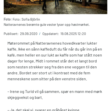
Foto:
Foto: Sofia Björlin
Natteravnenes berømte gule vester lyser opp høstmørket.
Publisert:
29.09.2020
/
Oppdatert:
19.08.2025 12:20
Møterommet på Natteravnenes hovedkvarter lukter
kaffe. Ikke en sånn kaffeduft du får når du går inn på en
kafé, men heller en sur lukt av kaffe som har stått noen
dager for lenge. Midt i rommet står det et langt bord
som nesten strekker seg fra den ene veggen til den
andre. Bordet ser stort ut i kontrast med de fem
menneskene som sitter på den venstre siden.
– Irene og Turid vil gå sammen, spør en mann med mørk
skjeggvekst og bart.
– Ja, det skal vi, svarer en gråhåret kvinne.