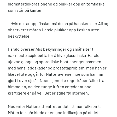
blomsterdekorasjonene og plukker opp en tomflaske
som står på kanten.
– Hvis du tar opp flasker må du ha på hansker, sier Ali og
observerer måten Harald plukker opp flasken uten
beskyttelse.
Harald overser Alis bekymringer og småhalter til
nærmeste søplebøtta for å hive glassflaska. Haralds
ujevne gange og sporadiske hoste henger sammen
med hans leddskader og prostataproblem, men han er
likevel ute og går for Natteravnene, noe som han har
gjort i over sju år. Noen sjenerte regndråper faller fra
himmelen, og den tunge luften antyder at noe
kraftigere er på vei. Det er stille før stormen.
Nedenfor Nationaltheatret er det litt mer folksomt.
Måten folk går kledd er en god indikasjon på at det