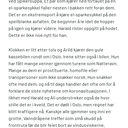
ved Spikersuppa. Et par som kjører ned fortauet på en
el-sparkesykkel faller nesten i bakken rett foran dem.
Det er en ekstremsport å kjøre el-sparkesykkel på den
speilblanke asfalten. De begynner å le idet de hopper
på igjen og kjører videre. Harald rister oppgitt på hodet.
Dette er ikke noe nytt for han.
Klokken er litt etter tolv og Arild kjører den gule
kassebilen rundt om i Oslo. Irene sitter også i bilen. Hun
har fått mange venner gjennom turene som Natteravn.
Mange av dem er prostituerte, homofile eller
transpersoner som ikke snakker norsk. Hun snakker
ofte med dem, og nå til dags handler det ofte om for å
forklare de siste nyhetene om koronasituasjonen. I
likhet med Harald og Ali understreker også de hvor
stille det er i kveld. Det er dødt i Oslo, men regnet har
blitt kraftigere nå. Kanskje alle gjemmer seg inni en
grotte. Vanndråpene treffer som små skudd på
frontruta før de blir feiet bort av vindusviskerne.