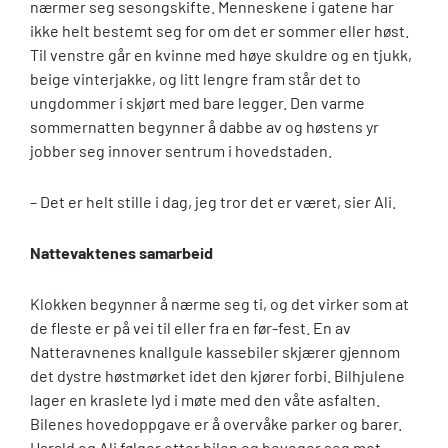
nærmer seg sesongskifte. Menneskene i gatene har
ikke helt bestemt seg for om det er sommer eller høst.
Til venstre går en kvinne med høye skuldre og en tjukk,
beige vinterjakke, og litt lengre fram står det to
ungdommer i skjørt med bare legger. Den varme
sommernatten begynner å dabbe av og høstens yr
jobber seg innover sentrum i hovedstaden.
– Det er helt stille i dag, jeg tror det er været, sier Ali.
Nattevaktenes samarbeid
Klokken begynner å nærme seg ti, og det virker som at
de fleste er på vei til eller fra en før-fest. En av
Natteravnenes knallgule kassebiler skjærer gjennom
det dystre høstmørket idet den kjører forbi. Bilhjulene
lager en kraslete lyd i møte med den våte asfalten.
Bilenes hovedoppgave er å overvåke parker og barer.
Harald og Ali følger etter bilen og beveger seg mot