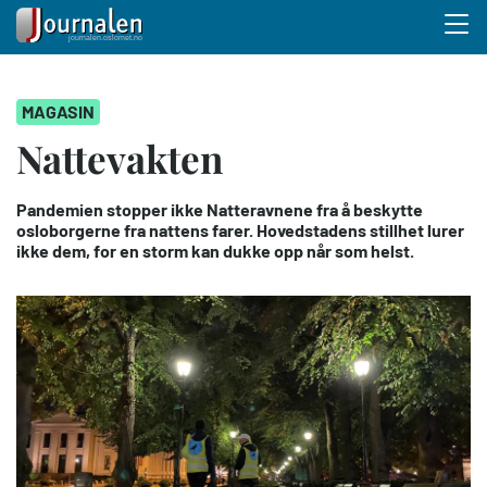
Menu 
Hopp
MAGASIN
til
hovedinnhold
Nattevakten
Pandemien stopper ikke Natteravnene fra å beskytte
osloborgerne fra nattens farer. Hovedstadens stillhet lurer
ikke dem, for en storm kan dukke opp når som helst.