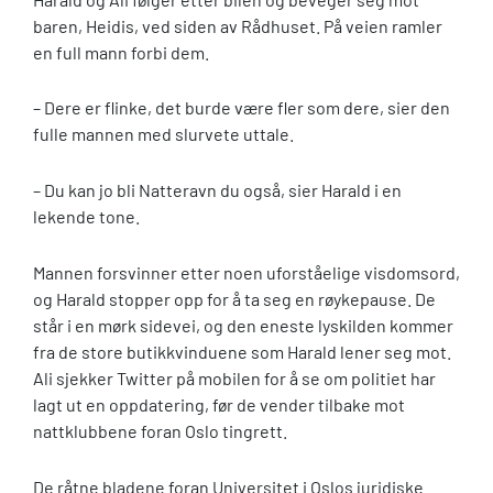
baren, Heidis, ved siden av Rådhuset. På veien ramler
en full mann forbi dem.
– Dere er flinke, det burde være fler som dere, sier den
fulle mannen med slurvete uttale.
– Du kan jo bli Natteravn du også, sier Harald i en
lekende tone.
Mannen forsvinner etter noen uforståelige visdomsord,
og Harald stopper opp for å ta seg en røykepause. De
står i en mørk sidevei, og den eneste lyskilden kommer
fra de store butikkvinduene som Harald lener seg mot.
Ali sjekker Twitter på mobilen for å se om politiet har
lagt ut en oppdatering, før de vender tilbake mot
nattklubbene foran Oslo tingrett.
De råtne bladene foran Universitet i Oslos juridiske