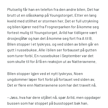
Plutselig får han en telefon fra den andre bilen. Det har
brutt ut en slåsskamp på Youngstorget. Etter en lang
kveld med stillhet er stormen her. Det er full utrykning
og bilen kjører ned fra Frognerparken for å komme seg
fortest mulig til Youngstorget. Arild har tidligere vært
drosjesjåfør og kan det å komme seg fort fra A til B.
Bilen stopper i et lyskryss, og ved siden av bilen går en
gutt i russebukse. Alle i bilen ser forbauset på gutten
som turer forbi. En russebukse i September var det
som skulle til for å få en reaksjon ut av Natteravnene.
Bilen stopper igjen ved et nytt lyskryss. Noen
ungdommer løper fort forbi på fortauet ved siden av.
Det er flere enn Natteravnene som har det travelt nå.
– Jøss, hva har dere stjålet nå, spør Arild, men oppdager
bussen som har stoppet på busstoppet bak han.