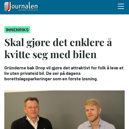
Menu 
Hopp
INNENRIKS
til
hovedinnhold
Skal gjøre det enklere å
kvitte seg med bilen
Gründerne bak Drop vil gjøre det attraktivt for folk å leve et
liv uten privateid bil. De ser på dagens
borettslagsparkeringer som en første løsning.