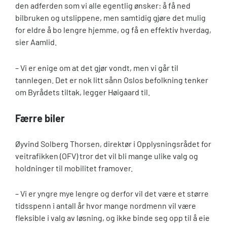
den adferden som vi alle egentlig ønsker: å få ned
bilbruken og utslippene, men samtidig gjøre det mulig
for eldre å bo lengre hjemme, og få en effektiv hverdag,
sier Aamlid.
– Vi er enige om at det gjør vondt, men vi går til
tannlegen. Det er nok litt sånn Oslos befolkning tenker
om Byrådets tiltak, legger Høigaard til.
Færre biler
Øyvind Solberg Thorsen, direktør i Opplysningsrådet for
veitrafikken (OFV) tror det vil bli mange ulike valg og
holdninger til mobilitet framover.
– Vi er yngre mye lengre og derfor vil det være et større
tidsspenn i antall år hvor mange nordmenn vil være
fleksible i valg av løsning, og ikke binde seg opp til å eie