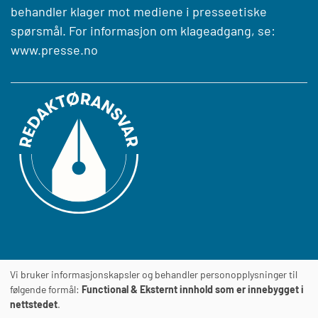
behandler klager mot mediene i presseetiske
spørsmål. For informasjon om klageadgang, se:
www.presse.no
Vi bruker informasjonskapsler og behandler personopplysninger til
Journalens
TILGJENGELIGHETSERKLÆRING
følgende formål:
Functional & Eksternt innhold som er innebygget i
nettstedet
.