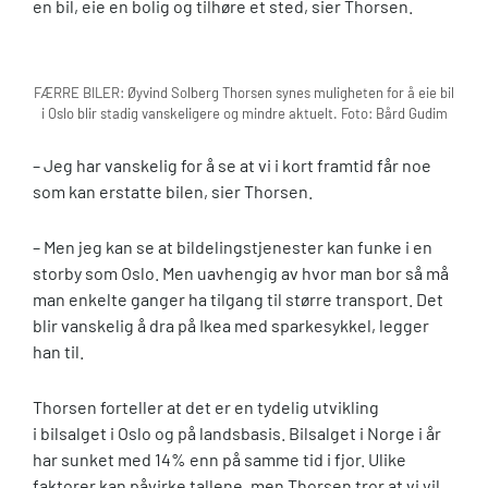
en bil, eie en bolig og tilhøre et sted, sier Thorsen.
FÆRRE BILER: Øyvind Solberg Thorsen synes muligheten for å eie bil
i Oslo blir stadig vanskeligere og mindre aktuelt. Foto: Bård Gudim
– Jeg har vanskelig for å se at vi i kort framtid får noe
som kan erstatte bilen, sier Thorsen.
– Men jeg kan se at bildelingstjenester kan funke i en
storby som Oslo. Men uavhengig av hvor man bor så må
man enkelte ganger ha tilgang til større transport. Det
blir vanskelig å dra på Ikea med sparkesykkel, legger
han til.
Thorsen forteller at det er en tydelig utvikling
i bilsalget i Oslo og på landsbasis. Bilsalget i Norge i år
har sunket med 14% enn på samme tid i fjor. Ulike
faktorer kan påvirke tallene, men Thorsen tror at vi vil