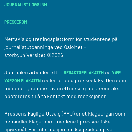
JOURNALIST LOGG INN
PRESSEROM
Nettavis og treningsplattform for studentene på
journalistutdanninga ved
OsloMet –
storbyuniversitet
©2026
Journalen arbeider etter
og
REDAKTØRPLAKATEN
VÆR
regler for god presseskikk. Den som
VARSOM PLAKATEN
mener seg rammet av urettmessig medieomtale,
oppfordres til å ta kontakt med redaksjonen.
Pressens Faglige Utvalg (PFU) er et klageorgan som
behandler klager mot mediene i presseetiske
spørsmål. For informasjon om klageadgang, se: