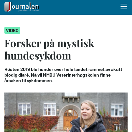
Menu 
Hopp
VIDEO
til
hovedinnhold
Forsker på mystisk
hundesykdom
Høsten 2019 ble hunder over hele landet rammet av akutt
blodig diaré. Nå vil NMBU Veterinærhøgskolen finne
årsaken til sykdommen.