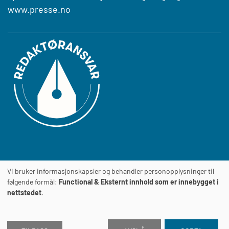
www.presse.no
Vi bruker informasjonskapsler og behandler personopplysninger til
Journalens
TILGJENGELIGHETSERKLÆRING
følgende formål:
Functional & Eksternt innhold som er innebygget i
nettstedet
.