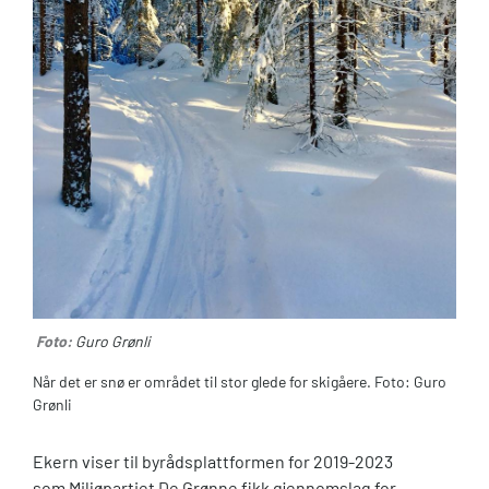
Foto:
Guro Grønli
Når det er snø er området til stor glede for skigåere. Foto: Guro
Grønli
Ekern viser til byrådsplattformen for 2019-2023
som Miljøpartiet De Grønne fikk gjennomslag for,