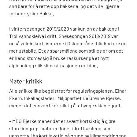
snø bare for å rette opp bakkene, og det vil vi gjerne
forbedre, sier Bakke.
I vintersesongen 2019/2020 var kun en av bakkene i
Trollvannskleiva i drift. Snøsesongen 2018/2019 var
også veldig kort. Vinterne i Osloområdet blir kortere og
mer ustabile. Et av spørsmålene som stilles er om det
er hensiktsmessig å bruke ressurser på et nytt
alpinanlegg slik klimasituasjonen er i dag.
Møter kritikk
Alle er ikke like begeistret for reguleringsplanen. Einar
Ekern, lokallagsleder i Miljøpartiet De Grønne Bjerke,
mener det er svært kortsiktig å utbygge skianlegget.
– MDG Bjerke mener det er svært kortsiktig å gjøre
store inngrep i naturen for et idrettsanlegg som
uansett vil ha kort levetid på grunn av klimaendringene.