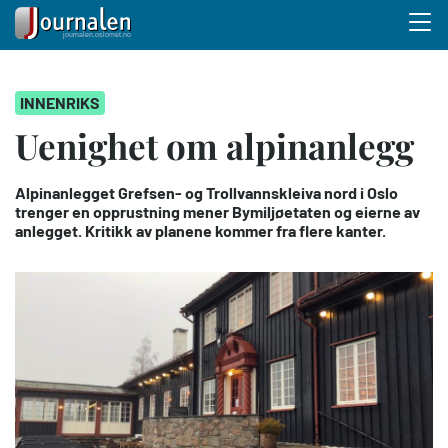
Menu 
Hopp
INNENRIKS
til
hovedinnhold
Uenighet om alpinanlegg
Alpinanlegget Grefsen- og Trollvannskleiva nord i Oslo
trenger en opprustning mener Bymiljøetaten og eierne av
anlegget. Kritikk av planene kommer fra flere kanter.