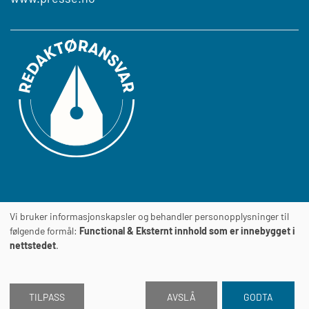
Vi bruker informasjonskapsler og behandler personopplysninger til
Journalens
TILGJENGELIGHETSERKLÆRING
følgende formål:
Functional & Eksternt innhold som er innebygget i
nettstedet
.
TILPASS
AVSLÅ
GODTA
2026 © Journalen
Drevet av