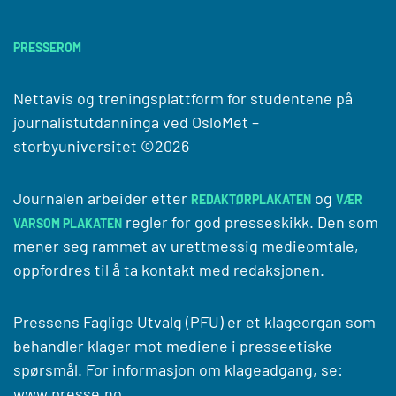
PRESSEROM
Nettavis og treningsplattform for studentene på
journalistutdanninga ved
OsloMet –
storbyuniversitet
©2026
Journalen arbeider etter
og
REDAKTØRPLAKATEN
VÆR
regler for god presseskikk. Den som
VARSOM PLAKATEN
mener seg rammet av urettmessig medieomtale,
oppfordres til å ta kontakt med redaksjonen.
Pressens Faglige Utvalg (PFU) er et klageorgan som
behandler klager mot mediene i presseetiske
spørsmål. For informasjon om klageadgang, se:
www.presse.no