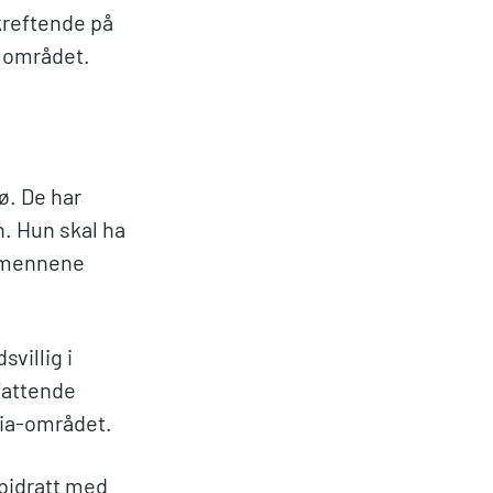
kreftende på
e området.
ø. De har
n. Hun skal ha
ktemennene
villig i
fattende
ria-området.
 bidratt med