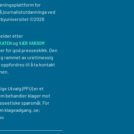
reningsplattform for
 journalistutdanninga ved
rbyuniversitet
©2026
eider etter
og
KATEN
VÆR VARSOM
er for god presseskikk. Den
g rammet av urettmessig
oppfordres til å ta kontakt
nen.
ige Utvalg (PFU) er et
om behandler klager mot
sseetiske spørsmål. For
m klageadgang, se:
no