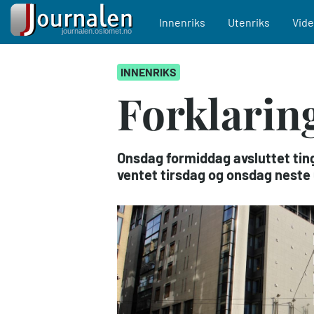
Main navigation
Innenriks
Utenriks
Vid
Hopp
INNENRIKS
til
hovedinnhold
Forklaring
Onsdag formiddag avsluttet tin
ventet tirsdag og onsdag neste 