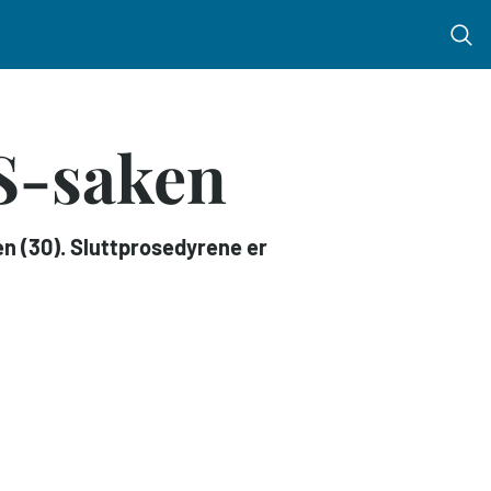
Menu 
IS-saken
n (30). Sluttprosedyrene er