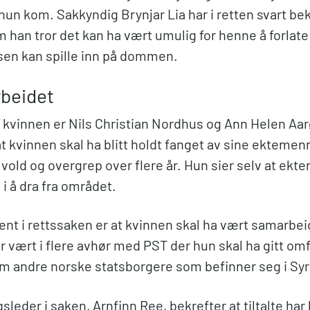
hun kom. Sakkyndig Brynjar Lia har i retten svart be
 han tror det kan ha vært umulig for henne å forlat
sen kan spille inn på dommen.
beidet
r kvinnen er Nils Christian Nordhus og Ann Helen Aar
t kvinnen skal ha blitt holdt fanget av sine ektemen
or vold og overgrep over flere år. Hun sier selv at e
i å dra fra området.
ent i rettssaken er at kvinnen skal ha vært samarbeids
r vært i flere avhør med PST der hun skal ha gitt om
m andre norske statsborgere som befinner seg i Sy
sleder i saken, Arnfinn Ree, bekrefter at tiltalte har