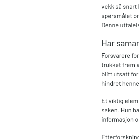
vekk så snart 
spørsmålet om
Denne uttalel
Har samar
Forsvarere fo
trukket frem a
blitt utsatt f
hindret henne 
Et viktig elem
saken. Hun ha
informasjon o
Etterforskning