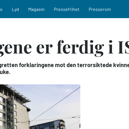
eo
Lyd
Magasin
Pressefrihet
Presserom
ene er ferdig i 
gretten forklaringene mot den terrorsiktede kvinne
uke.