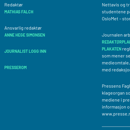
Redaktør
Nettavis og t
studentene på
MATHIAS FALCH
OsloMet – sto
Ansvarlig redaktør
Journalen arb
ANNE HEGE SIMONSEN
REDAKTØRPLA
regl
PLAKATEN
JOURNALIST LOGG INN
som mener se
medieomtale, 
PRESSEROM
med redaksjo
Pressens Fagl
klageorgan s
mediene i pre
informasjon o
www.presse.