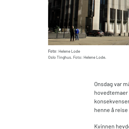
Foto:
Helene Lode
Oslo Tinghus. Foto: Helene Lode.
Onsdag var mål
hovedtemaer i 
konsekvensene
henne å reise 
Kvinnen hevder