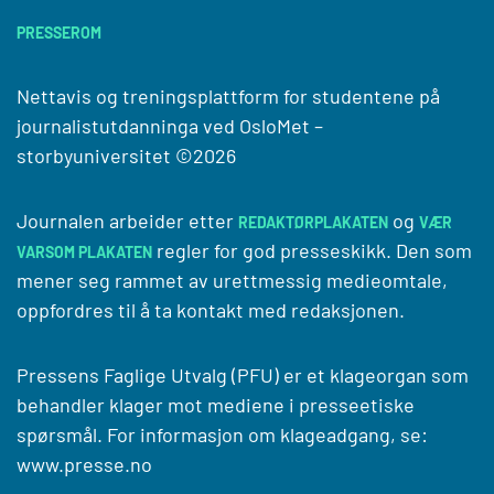
PRESSEROM
Nettavis og treningsplattform for studentene på
journalistutdanninga ved
OsloMet –
storbyuniversitet
©2026
Journalen arbeider etter
og
REDAKTØRPLAKATEN
VÆR
regler for god presseskikk. Den som
VARSOM PLAKATEN
mener seg rammet av urettmessig medieomtale,
oppfordres til å ta kontakt med redaksjonen.
Pressens Faglige Utvalg (PFU) er et klageorgan som
behandler klager mot mediene i presseetiske
spørsmål. For informasjon om klageadgang, se:
www.presse.no