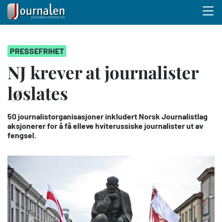
Menu 
Hopp
PRESSEFRIHET
til
hovedinnhold
NJ krever at journalister
løslates
50 journalistorganisasjoner inkludert Norsk Journalistlag
aksjonerer for å få elleve hviterussiske journalister ut av
fengsel.