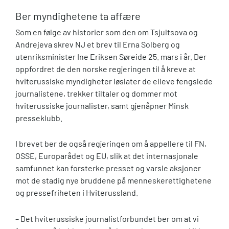
Ber myndighetene ta affære
Som en følge av historier som den om Tsjultsova og
Andrejeva skrev NJ et brev til Erna Solberg og
utenriksminister Ine Eriksen Søreide 25. mars i år. Der
oppfordret de den norske regjeringen til å kreve at
hviterussiske myndigheter løslater de elleve fengslede
journalistene, trekker tiltaler og dommer mot
hviterussiske journalister, samt gjenåpner Minsk
presseklubb.
I brevet ber de også regjeringen om å appellere til FN,
OSSE, Europarådet og EU, slik at det internasjonale
samfunnet kan forsterke presset og varsle aksjoner
mot de stadig nye bruddene på menneskerettighetene
og pressefriheten i Hviterussland.
– Det hviterussiske journalistforbundet ber om at vi