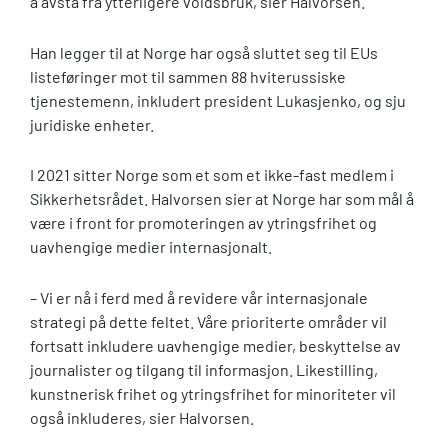
å avstå fra ytterligere voldsbruk, sier Halvorsen.
Han legger til at Norge har også sluttet seg til EUs
listeføringer mot til sammen 88 hviterussiske
tjenestemenn, inkludert president Lukasjenko, og sju
juridiske enheter.
I 2021 sitter Norge som et som et ikke-fast medlem i
Sikkerhetsrådet. Halvorsen sier at Norge har som mål å
være i front for promoteringen av ytringsfrihet og
uavhengige medier internasjonalt.
– Vi er nå i ferd med å revidere vår internasjonale
strategi på dette feltet. Våre prioriterte områder vil
fortsatt inkludere uavhengige medier, beskyttelse av
journalister og tilgang til informasjon. Likestilling,
kunstnerisk frihet og ytringsfrihet for minoriteter vil
også inkluderes, sier Halvorsen.