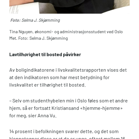
Foto:
Selma J. Skjømming
Tina Nguyen, økonomi- og administrasjonsstudent ved Oslo
Met. Foto: Selma J. Skjømming
Lavtilhørighet til bosted påvirker
Av boligindikatorene i livskvalitetsrapporten vises det
at den indikatoren som har mest betydning for
livskvalitet er tilhørighet til bosted.
– Selv om studenthybelen min i Oslo føles som et andre
hjem, så er fortsatt Kristiansand «hjemme-hjemme»
for meg, sier Anna Vu.
14 prosent i befolkningen svarer dette, og det som
kjennetegner disse er at de er unge, oftest mellom 16