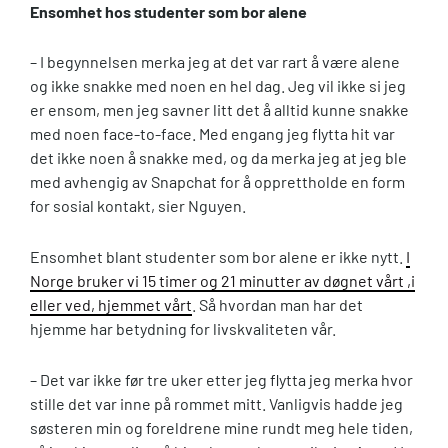
Ensomhet hos studenter som bor alene
– I begynnelsen merka jeg at det var rart å være alene
og ikke snakke med noen en hel dag. Jeg vil ikke si jeg
er ensom, men jeg savner litt det å alltid kunne snakke
med noen face-to-face. Med engang jeg flytta hit var
det ikke noen å snakke med, og da merka jeg at jeg ble
med avhengig av Snapchat for å opprettholde en form
for sosial kontakt, sier Nguyen.
Ensomhet blant studenter som bor alene er ikke nytt.
I
Norge bruker vi 15 timer og 21 minutter av døgnet vårt ,i
eller ved, hjemmet vårt
. Så hvordan man har det
hjemme har betydning for livskvaliteten vår.
– Det var ikke før tre uker etter jeg flytta jeg merka hvor
stille det var inne på rommet mitt. Vanligvis hadde jeg
søsteren min og foreldrene mine rundt meg hele tiden,