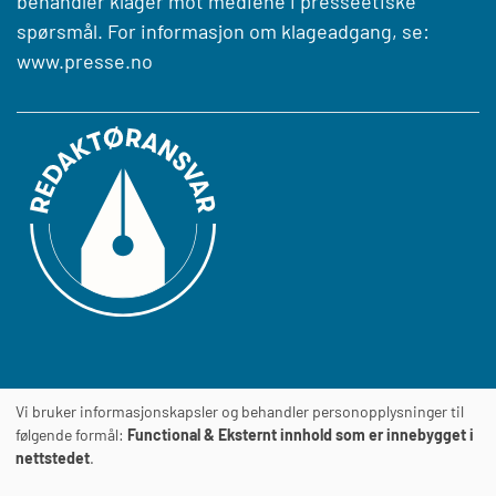
behandler klager mot mediene i presseetiske
spørsmål. For informasjon om klageadgang, se:
www.presse.no
Vi bruker informasjonskapsler og behandler personopplysninger til
Journalens
TILGJENGELIGHETSERKLÆRING
følgende formål:
Functional & Eksternt innhold som er innebygget i
nettstedet
.