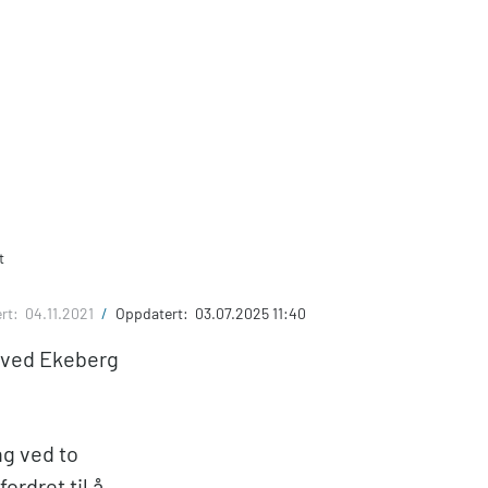
t
ert:
04.11.2021
/
Oppdatert:
03.07.2025 11:40
e ved Ekeberg
ng ved to
ordret til å