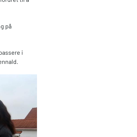
ng på
passere i
ennald.