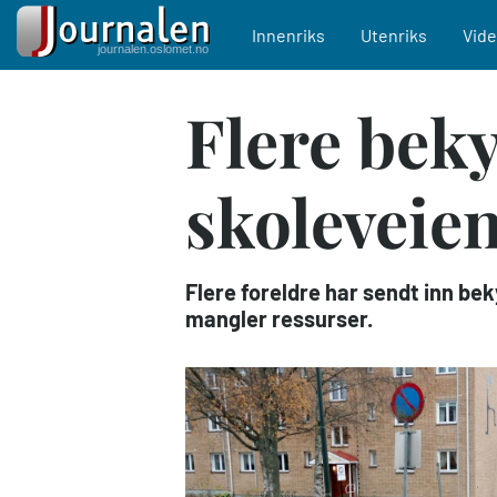
Main navigation
Innenriks
Utenriks
Vid
Hopp
Flere bek
til
hovedinnhold
skoleveie
Flere foreldre har sendt inn be
mangler ressurser.