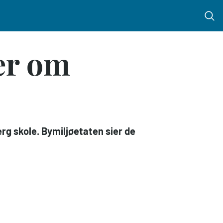
Menu 
er om
rg skole. Bymiljøetaten sier de