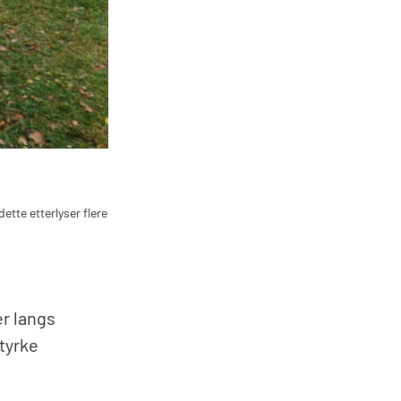
dette etterlyser flere
er langs
styrke