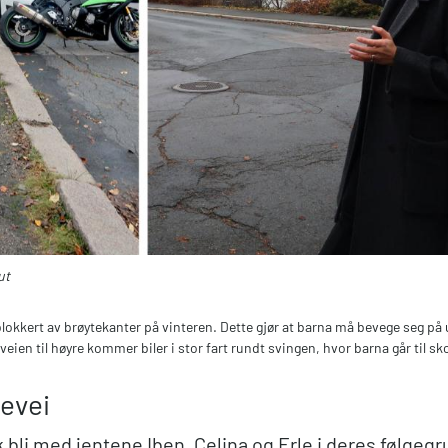
ut
 blokkert av brøytekanter på vinteren. Dette gjør at barna må bevege seg på
veien til høyre kommer biler i stor fart rundt svingen, hvor barna går til sko
levei
 bli med jentene Iben, Celina og Erle i deres følgegr