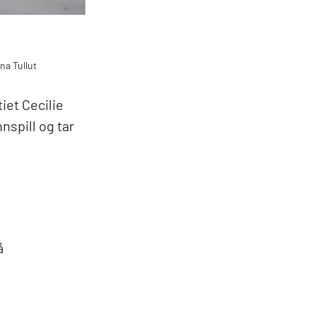
Ina Tullut
tiet Cecilie
nspill og tar
å