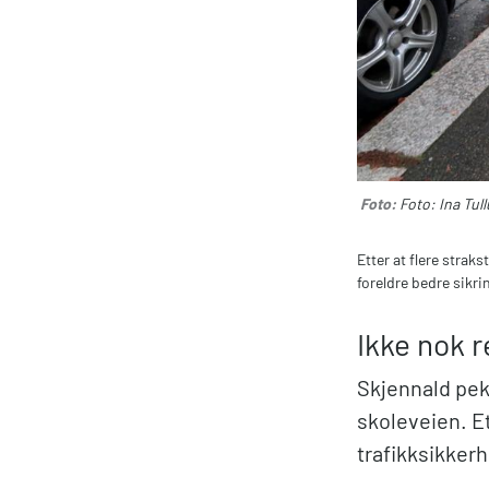
Foto:
Foto: Ina Tull
Etter at flere strakst
foreldre bedre sikri
Ikke nok 
Skjennald peke
skoleveien. Et
trafikksikkerh