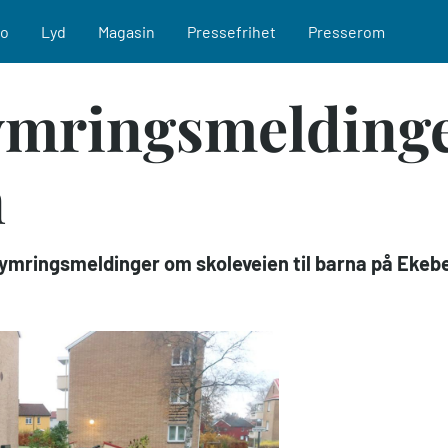
eo
Lyd
Magasin
Pressefrihet
Presserom
ymringsmelding
n
kymringsmeldinger om skoleveien til barna på Ekebe