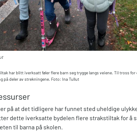
ut
iltak har blitt iverksatt føler flere barn seg trygge langs veiene. Til tross for 
ng på deler av strekningene. Foto: Ina Tullut
ressurser
r på at det tidligere har funnet sted uheldige ulykk
ter dette iverksatte bydelen flere strakstiltak for å 
eten til barna på skolen.