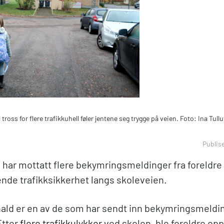
l tross for flere trafikkuhell føler jentene seg trygge på veien. Foto: Ina Tullu
Publis
 har mottatt flere bekymringsmeldinger fra foreldr
ende trafikksikkerhet langs skoleveien.
nald er en av de som har sendt inn bekymringsmeldi
Etter
flere trafikkulykker
ved skolen, ble foreldre oppf