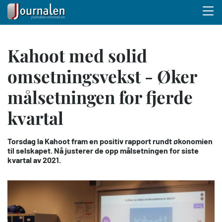
Menu 
Hopp
Kahoot med solid
til
hovedinnhold
omsetningsvekst - Øker
målsetningen for fjerde
kvartal
Torsdag la Kahoot fram en positiv rapport rundt økonomien
til selskapet. Nå justerer de opp målsetningen for siste
kvartal av 2021.