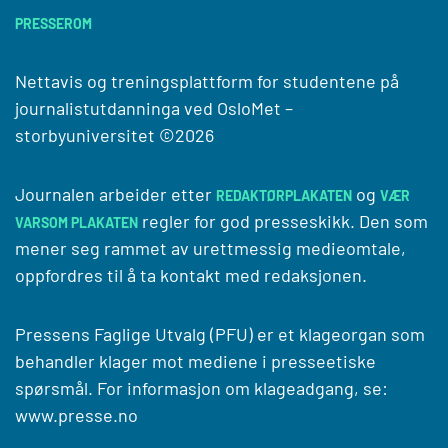
PRESSEROM
Nettavis og treningsplattform for studentene på
journalistutdanninga ved
OsloMet –
storbyuniversitet
©2026
Journalen arbeider etter
og
REDAKTØRPLAKATEN
VÆR
regler for god presseskikk. Den som
VARSOM PLAKATEN
mener seg rammet av urettmessig medieomtale,
oppfordres til å ta kontakt med redaksjonen.
Pressens Faglige Utvalg (PFU) er et klageorgan som
behandler klager mot mediene i presseetiske
spørsmål. For informasjon om klageadgang, se:
www.presse.no