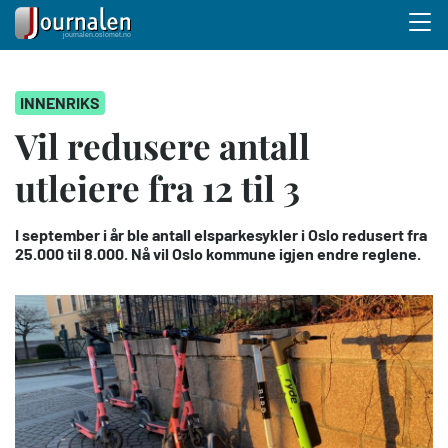
Menu 
Hopp
INNENRIKS
til
hovedinnhold
Vil redusere antall
utleiere fra 12 til 3
I september i år ble antall elsparkesykler i Oslo redusert fra
25.000 til 8.000. Nå vil Oslo kommune igjen endre reglene.