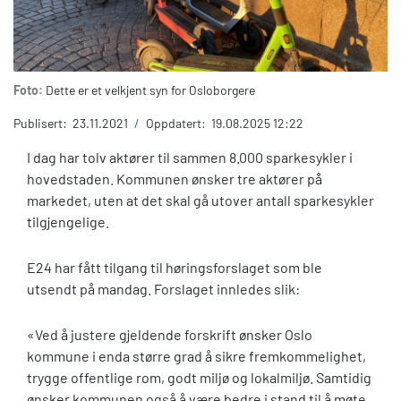
Foto:
Dette er et velkjent syn for Osloborgere
Publisert:
23.11.2021
/
Oppdatert:
19.08.2025 12:22
I dag har tolv aktører til sammen 8.000 sparkesykler i
hovedstaden. Kommunen ønsker tre aktører på
markedet, uten at det skal gå utover antall sparkesykler
tilgjengelige.
E24 har fått tilgang til høringsforslaget som ble
utsendt på mandag. Forslaget innledes slik:
«Ved å justere gjeldende forskrift ønsker Oslo
kommune i enda større grad å sikre fremkommelighet,
trygge offentlige rom, godt miljø og lokalmiljø. Samtidig
ønsker kommunen også å være bedre i stand til å møte