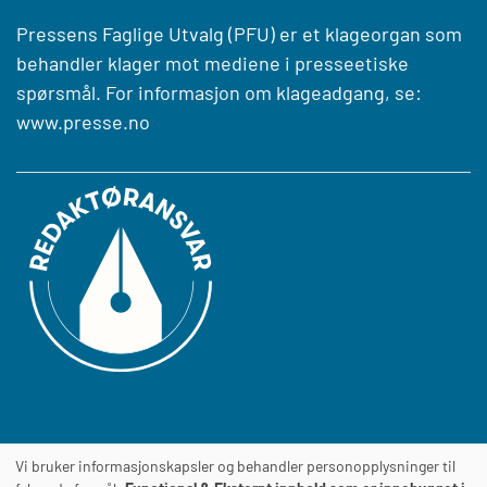
Pressens Faglige Utvalg (PFU) er et klageorgan som
behandler klager mot mediene i presseetiske
spørsmål. For informasjon om klageadgang, se:
www.presse.no
Vi bruker informasjonskapsler og behandler personopplysninger til
Journalens
TILGJENGELIGHETSERKLÆRING