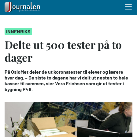
Menu 
Hopp
INNENRIKS
til
hovedinnhold
Delte ut 500 tester på to
dager
På OsloMet deler de ut koronatester til elever og lærere
hver dag. – De siste to dagene har vi delt ut nesten to hele
kasser til sammen, sier Vera Erichsen som gir ut tester i
bygning P46.