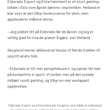
Eldorado Esport og Entertainment er et stort gaming-
lokale i Oslo som åpnet dørene i september. Helland er
klar over at det tilbyr konkurranse for dem, men
applauderer målene deres.
– Jeg jobbet litt på Eldorado før de åpnet, og jeg er
veldig glad for hva de prøver å gjøre, sier Helland.
Skoglund mener allikevel at House of Nerds trekker til
seg litt andre folk.
– Eldorado er litt mer pengefokusert, og satser litt mer
på kompetitiv e-sport. Vi tenker mer på det sosiale
miljøet rundt gaming, og tilbyr en mer avslappet
opplevelse.
Eldorado Esport og Entertainment fungerer som både et møtested
for spillinteresserte, i tillegg til en arena for kompetitive spillere.