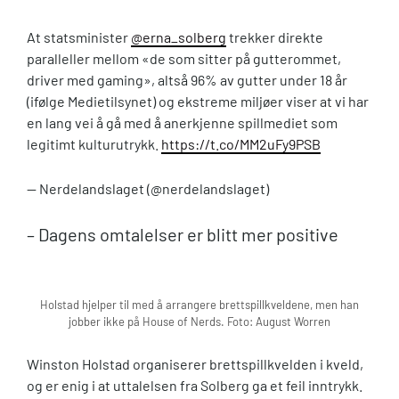
At statsminister
@erna_solberg
trekker direkte
paralleller mellom «de som sitter på gutterommet,
driver med gaming», altså 96% av gutter under 18 år
(ifølge Medietilsynet) og ekstreme miljøer viser at vi har
en lang vei å gå med å anerkjenne spillmediet som
legitimt kulturutrykk.
https://t.co/MM2uFy9PSB
— Nerdelandslaget (@nerdelandslaget)
– Dagens omtalelser er blitt mer positive
Holstad hjelper til med å arrangere brettspillkveldene, men han
jobber ikke på House of Nerds. Foto: August Worren
Winston Holstad organiserer brettspillkvelden i kveld,
og er enig i at uttalelsen fra Solberg ga et feil inntrykk.