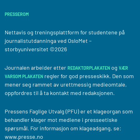
PRESSEROM
Nettavis og treningsplattform for studentene på
journalistutdanninga ved
OsloMet –
storbyuniversitet
©2026
Journalen arbeider etter
og
REDAKTØRPLAKATEN
VÆR
regler for god presseskikk. Den som
VARSOM PLAKATEN
mener seg rammet av urettmessig medieomtale,
oppfordres til å ta kontakt med redaksjonen.
Pressens Faglige Utvalg (PFU) er et klageorgan som
behandler klager mot mediene i presseetiske
spørsmål. For informasjon om klageadgang, se:
www.presse.no