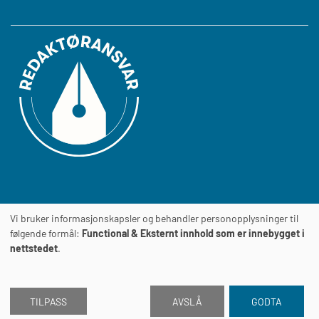
Vi bruker informasjonskapsler og behandler personopplysninger til
Journalens
TILGJENGELIGHETSERKLÆRING
følgende formål:
Functional & Eksternt innhold som er innebygget i
nettstedet
.
TILPASS
AVSLÅ
GODTA
2026 © Journalen
Drevet av