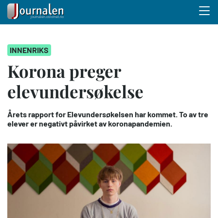
Menu 
Hopp
INNENRIKS
til
hovedinnhold
Korona preger
elevundersøkelse
Årets rapport for Elevundersøkelsen har kommet. To av tre
elever er negativt påvirket av koronapandemien.