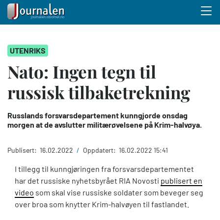
Menu 
Hopp
UTENRIKS
til
hovedinnhold
Nato: Ingen tegn til
russisk tilbaketrekning
Russlands forsvarsdepartement kunngjorde onsdag
morgen at de avslutter militærøvelsene på Krim-halvøya.
Publisert:
16.02.2022
/
Oppdatert:
16.02.2022 15:41
I tillegg til kunngjøringen fra forsvarsdepartementet
har det russiske nyhetsbyrået RIA Novosti
publisert en
video
som skal vise russiske soldater som beveger seg
over broa som knytter Krim-halvøyen til fastlandet.