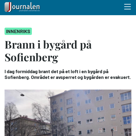
Menu 
Hopp
INNENRIKS
til
hovedinnhold
Brann i bygård på
Sofienberg
I dag formiddag brant det på et loft i en bygård på
Sofienberg. Området er avsperret og bygården er evakuert.