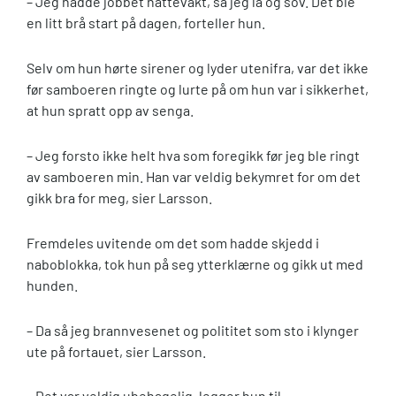
– Jeg hadde jobbet nattevakt, så jeg lå og sov. Det ble
en litt brå start på dagen, forteller hun.
Selv om hun hørte sirener og lyder utenifra, var det ikke
før samboeren ringte og lurte på om hun var i sikkerhet,
at hun spratt opp av senga.
– Jeg forsto ikke helt hva som foregikk før jeg ble ringt
av samboeren min. Han var veldig bekymret for om det
gikk bra for meg, sier Larsson.
Fremdeles uvitende om det som hadde skjedd i
naboblokka, tok hun på seg ytterklærne og gikk ut med
hunden.
– Da så jeg brannvesenet og polititet som sto i klynger
ute på fortauet, sier Larsson.
– Det var veldig ubehagelig, legger hun til.