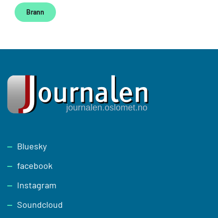
Brann
Footer
Bluesky
facebook
Instagram
Soundcloud