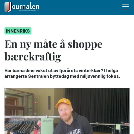
Menu 
Hopp
INNENRIKS
til
hovedinnhold
En ny måte å shoppe
bærekraftig
Har barna dine vokst ut av fjorårets vinterklær? I helga
arrangerte Sentralen byttedag med miljøvennlig fokus.