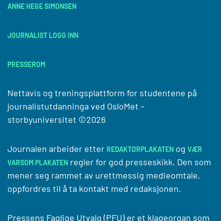
ANNE HEGE SIMONSEN
JOURNALIST LOGG INN
PRESSEROM
Nettavis og treningsplattform for studentene på
journalistutdanninga ved
OsloMet –
storbyuniversitet
©2026
Journalen arbeider etter
og
REDAKTØRPLAKATEN
VÆR
regler for god presseskikk. Den som
VARSOM PLAKATEN
mener seg rammet av urettmessig medieomtale,
oppfordres til å ta kontakt med redaksjonen.
Pressens Faglige Utvalg (PFU) er et klageorgan som