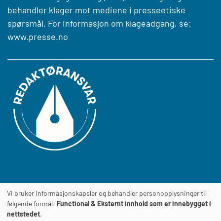
behandler klager mot mediene i presseetiske
spørsmål. For informasjon om klageadgang, se:
www.presse.no
Vi bruker informasjonskapsler og behandler personopplysninger til
Journalens
TILGJENGELIGHETSERKLÆRING
følgende formål:
Functional & Eksternt innhold som er innebygget i
nettstedet
.