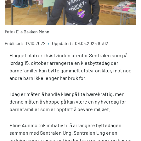
Foto:
Ella Bakken Mohn
Publisert:
17.10.2022
/
Oppdatert:
09.05.2025 10:02
Flagget blafrer i høstvinden utenfor Sentralen som på
lørdag 15. oktober arrangerte en klesbyttedag der
barnefamiler kan bytte gammelt utstyr og klær, mot noe
andre barn ikke lenger har bruk for.
I dag er måten å handle klær på lite bærekraftig, men
denne måten å shoppe på kan være en ny hverdag for
barnefamilier som er opptatt å bevare miljøet.
Eline Aunmo tok initiativ til å arrangere byttedagen
sammen med Sentralen Ung. Sentralen Ung er en
ordning som arrangerer ting for barn og unge, og har en