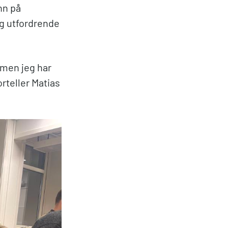
nn på
og utfordrende
, men jeg har
orteller Matias