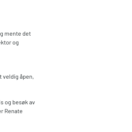
og mente det
ektor og
t veldig åpen,
sis og besøk av
er Renate