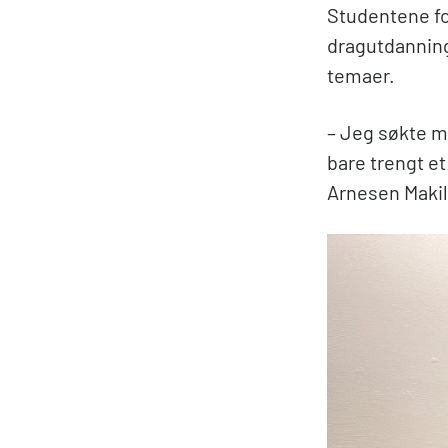
Studentene for
dragutdanning
temaer.
– Jeg søkte me
bare trengt et
Arnesen Makil