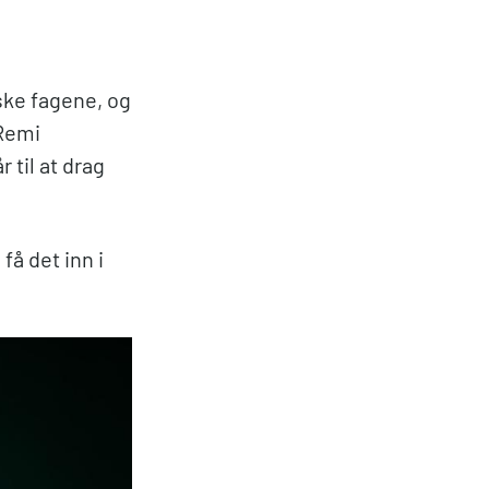
ske fagene, og
 Remi
 til at drag
få det inn i