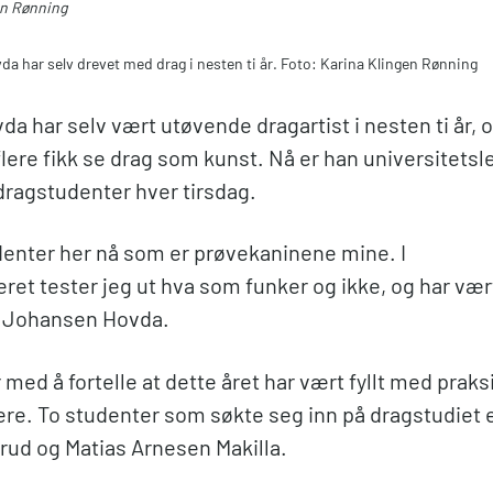
en Rønning
 har selv drevet med drag i nesten ti år. Foto: Karina Klingen Rønning
a har selv vært utøvende dragartist i nesten ti år, 
 flere fikk se drag som kunst. Nå er han universitetsl
 dragstudenter hver tirsdag.
udenter her nå som er prøvekaninene mine. I
ret tester jeg ut hva som funker og ikke, og har vær
i Johansen Hovda.
 med å fortelle at dette året har vært fyllt med prak
ere. To studenter som søkte seg inn på dragstudiet 
ud og Matias Arnesen Makilla.