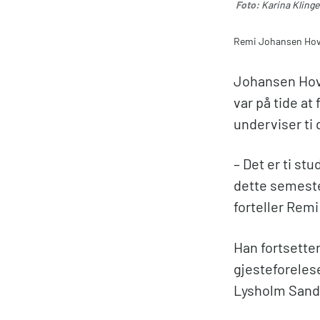
Foto:
Karina Kling
Remi Johansen Hovda
Johansen Hovd
var på tide at
underviser ti
– Det er ti st
dette semeste
forteller Rem
Han fortsetter
gjesteforeles
Lysholm Sandr