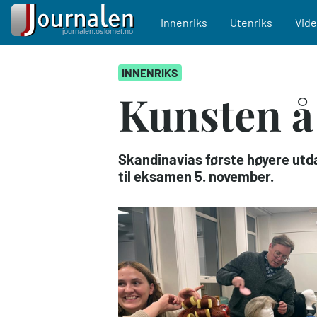
Main navigation
Innenriks
Utenriks
Vid
Hopp
INNENRIKS
til
hovedinnhold
Kunsten å
Skandinavias første høyere utda
til eksamen 5. november.