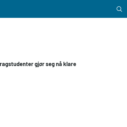
Menu 
dragstudenter gjør seg nå klare