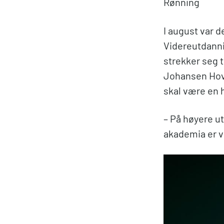
Rønning
I august var d
Videreutdanni
strekker seg 
Johansen Hovda
skal være en 
– På høyere utd
akademia er v