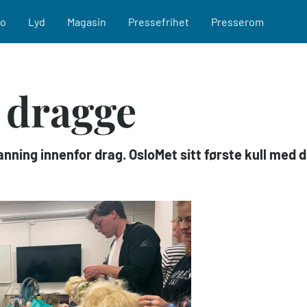
eo
Lyd
Magasin
Pressefrihet
Presserom
 dragge
nning innenfor drag. OsloMet sitt første kull med 