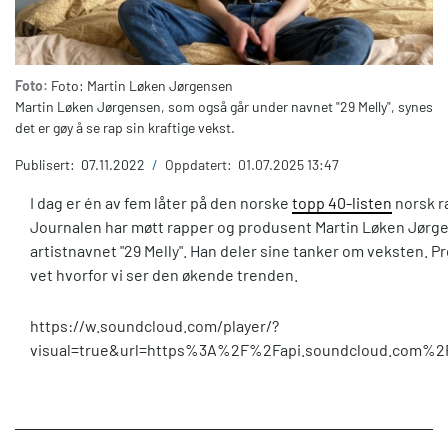
Foto:
Foto: Martin Løken Jørgensen
Martin Løken Jørgensen, som også går under navnet "29 Melly", synes
det er gøy å se rap sin kraftige vekst.
Publisert:
07.11.2022
/
Oppdatert:
01.07.2025 13:47
I dag er én av fem låter på den norske
topp 40-listen
norsk ra
Journalen har møtt rapper og produsent Martin Løken Jørge
artistnavnet "29 Melly". Han deler sine tanker om veksten. P
vet hvorfor vi ser den økende trenden.
https://w.soundcloud.com/player/?
visual=true&url=https%3A%2F%2Fapi.soundcloud.com%2