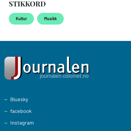
STIKKORD
Kultur
Musikk
Footer
Bluesky
facebook
Instagram