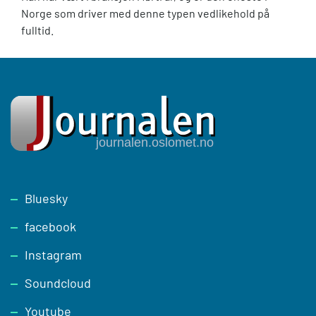
Norge som driver med denne typen vedlikehold på
fulltid.
Footer
Bluesky
facebook
Instagram
Soundcloud
Youtube