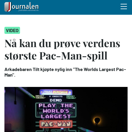
Menu 
Hopp
VIDEO
til
hovedinnhold
Nå kan du prøve verdens
største Pac-Man-spill
Arkadebaren Tilt kjøpte nylig inn "The Worlds Largest Pac-
Man".