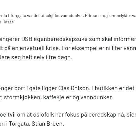
ia i Torggata var det utsolgt for vanndunker. Primuser og lommelykter var
a Hassel
angerer DSB egenberedskapsuke som skal informere
 på en envetuell krise. For eksempel er ni liter van
klare seg helt selv i tre døgn.
ger bort i gata ligger Clas Ohlson. I butikken er det 
, stormkjøkken, kaffekjeler og vanndunker.
noe tvil om at oslofolk har fokus på beredskap nå, sie
n i Torgata, Stian Breen.