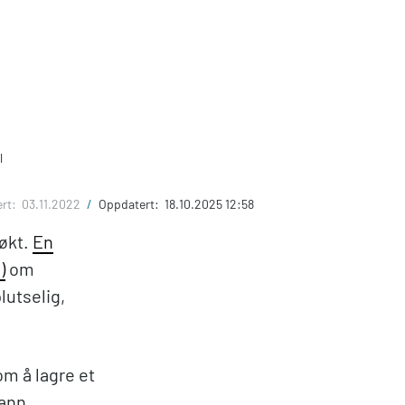
l
ert:
03.11.2022
/
Oppdatert:
18.10.2025 12:58
 økt.
En
)
om
lutselig,
om å lagre et
vann.