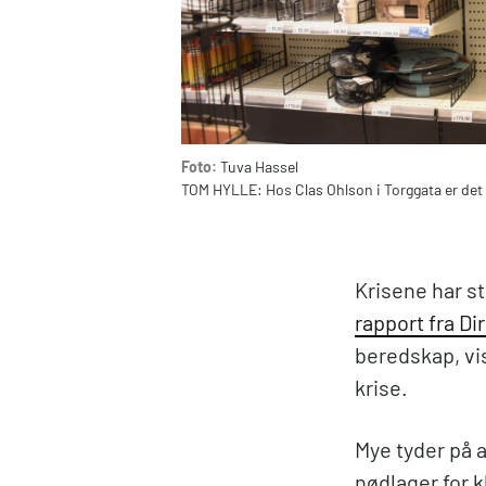
Foto:
Tuva Hassel
TOM HYLLE: Hos Clas Ohlson i Torggata er det ut
Krisene har s
rapport fra D
beredskap, vis
krise.
Mye tyder på a
nødlager for k