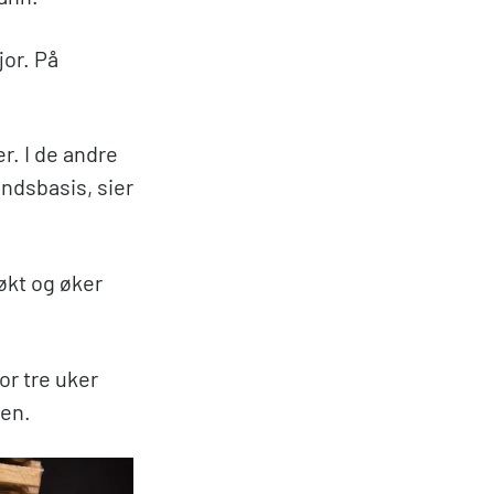
jor. På
r. I de andre
andsbasis, sier
økt og øker
or tre uker
sen.