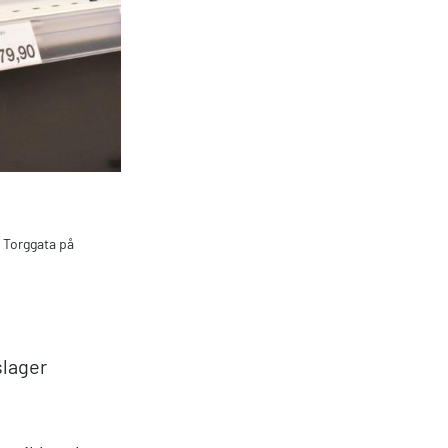
 Torggata på
slager