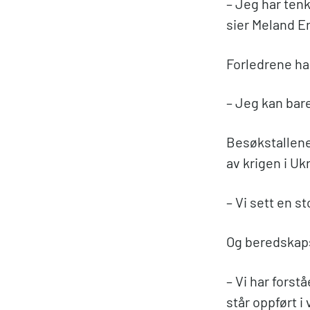
– Jeg har tenkt
sier Meland E
Forledrene ha
– Jeg kan bare
Besøkstallene
av krigen i Uk
– Vi sett en s
Og beredskaps
– Vi har forst
står oppført i