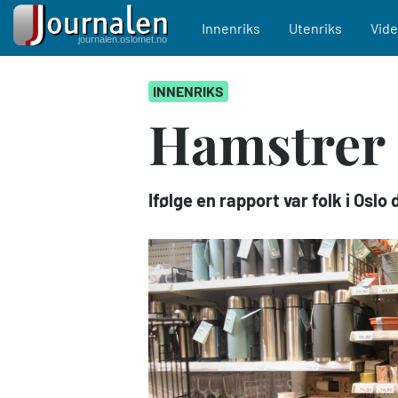
Main navigation
Innenriks
Utenriks
Vid
Hopp
INNENRIKS
til
hovedinnhold
Hamstrer 
Ifølge en rapport var folk i Oslo