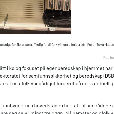
solgt for flere varer. Trolig fordi folk vil være forberedt. Foto: Tuva Hasse
Publis
tått i kø og fokuset på egenberedskap i hjemmet har
irektoratet for samfunnssikkerhet og beredskap (DSB
te at oslofolk var dårligst forberdt på en eventuell, p
t innbyggerne i hovedstaden har tatt til seg rådene 
lare seg selv i minst tre døgn. Nå hamster oslofolk 