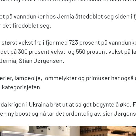
get på vanndunker hos Jernia åttedoblet seg siden i f
 det firedoblet seg.
t størst vekst fra i fjor med 723 prosent på vanndunke
 det på 300 prosent vekst, og 550 prosent vekst på l
 Jernia, Stian Jørgensen.
terier, lampeolje, lommelykter og primuser har også 
ge kategorisjefen.
t da krigen i Ukraina brøt ut at salget begynte å øke. F
 en ny boost og nå tar det ordentelig av, sier Jørgen