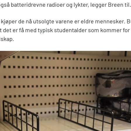
også batteridrevne radioer og lykter, legger Breen til
 kjøper de nå utsolgte varene er eldre mennesker. B
t det er få med typisk studentalder som kommer for å
skap.