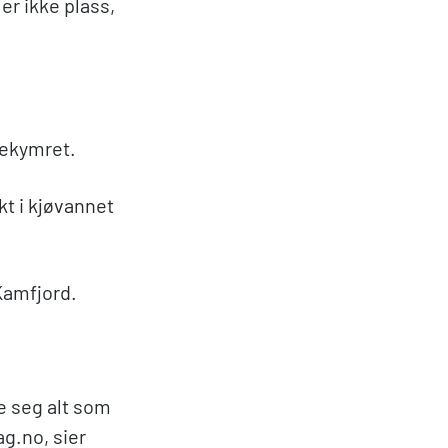
 er ikke plass,
bekymret.
kt i kjøvannet
 Kamfjord.
fe seg alt som
ag.no, sier