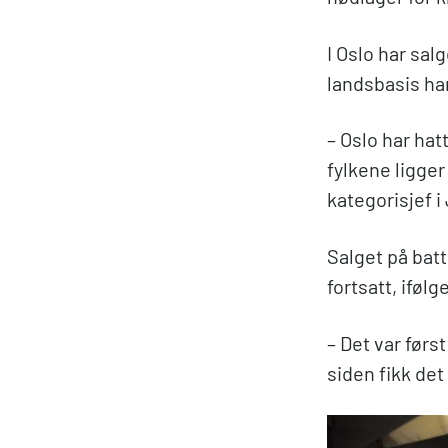
I Oslo har sal
landsbasis har
– Oslo har hat
fylkene ligger
kategorisjef i
Salget på bat
fortsatt, iføl
– Det var førs
siden fikk det