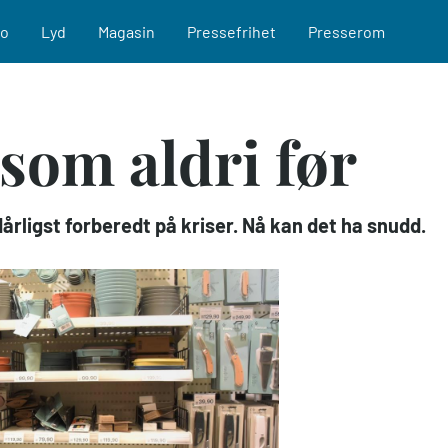
eo
Lyd
Magasin
Pressefrihet
Presserom
som aldri før
 dårligst forberedt på kriser. Nå kan det ha snudd.