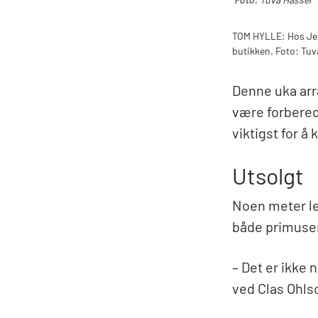
TOM HYLLE: Hos Jern
butikken. Foto: Tuv
Denne uka arr
være forberedt
viktigst for å 
Utsolgt
Noen meter len
både primuser
– Det er ikke 
ved Clas Ohlso