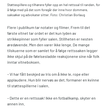
Støttespillere og tilhørere fyller opp en hel rettssal til randen, for
å følge med på det som foregår der inne hvor dommere,
saksøker og advokater sitter. Foto: Christian Borlaug
Flere i publikum tar notater og filmer. Frem til det
første vitnet tar ordet er det kun lyden av
strikkepinner som fyller salen. Stillheten er nesten
øredøvende. Men den varer ikke lenge. De mange
tilskuerne som er samlet for å følge rettssaken legger
ikke skjul på de følelsesladde reaksjonene sine når folk
inntar vitneboksen.
– Vi har fått beskjed av Iris om å ikke le, rope eller
applaudere. Hun blir nervøs av det, formaner en kvinne
til støttespillerne i salen.
– Dette er en rettssak! Ikke en fotballkamp, skyter en
annen inn.