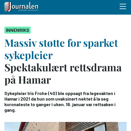
Menu 
Hopp
INNENRIKS
til
hovedinnhold
Massiv støtte for sparket
sykepleier
Spektakulært rettsdrama
på Hamar
Sykepleier Iris Frohe (40) ble oppsagt fra legevakten i
Hamar i 2021 da hun som uvaksinert nektet å la seg
koronateste to ganger i uken. 16. januar var rettsaken i
gang.