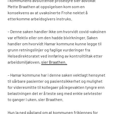
I kommunens avsluttende prosedyre sier advokat
Mette Braathen at oppsigelsen kom som en
konsekvens av at uvaksinerte Frohe nektet å
etterkomme arbeidsgivers instruks.
– Denne saken handler ikke om hvorvidt covid-vaksinen
var effektiv eller om den hadde bivirkninger. Saken
handler om hvorvidt Hamar kommune kunne legge til
grunn retningslinjer og faglige vurderinger fra
Helsedirektoratet ved innføring av kontrolltiltak etter
arbeidsmiljøloven,
sier Braathen.
– Hamar kommune har i denne saken vektlagt hensynet
til sårbare pasienter og pasientsikkerhet og mulighet
for videresmitte til kollegaer på legevakten tyngre enn
belastningen det er å teste seg med enkle selvtester
to ganger i uken, sier Braathen.
Hun la ned påstand om at kommunen frikjennes for