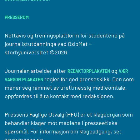
PRESSEROM
Nettavis og treningsplattform for studentene på
journalistutdanninga ved
OsloMet –
storbyuniversitet
©2026
Journalen arbeider etter
og
REDAKTØRPLAKATEN
VÆR
regler for god presseskikk. Den som
VARSOM PLAKATEN
mener seg rammet av urettmessig medieomtale,
oppfordres til å ta kontakt med redaksjonen.
Pressens Faglige Utvalg (PFU) er et klageorgan som
behandler klager mot mediene i presseetiske
spørsmål. For informasjon om klageadgang, se:
www.presse.no