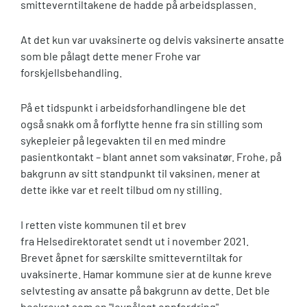
smitteverntiltakene de hadde på arbeidsplassen.
At det kun var uvaksinerte og delvis vaksinerte ansatte
som ble pålagt dette mener Frohe var
forskjellsbehandling.
På et tidspunkt i arbeidsforhandlingene ble det
også snakk om å forflytte henne fra sin stilling som
sykepleier på legevakten til en med mindre
pasientkontakt – blant annet som vaksinatør. Frohe, på
bakgrunn av sitt standpunkt til vaksinen, mener at
dette ikke var et reelt tilbud om ny stilling.
I retten viste kommunen til et brev
fra Helsedirektoratet sendt ut i november 2021.
Brevet åpnet for særskilte smitteverntiltak for
uvaksinerte. Hamar kommune sier at de kunne kreve
selvtesting av ansatte på bakgrunn av dette. Det ble
beskrevet som en "lovpålagt oppfordring".