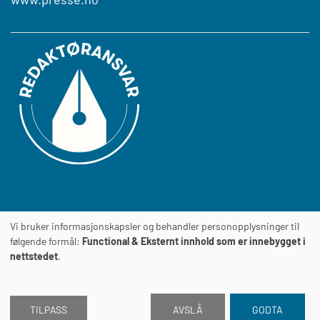
Vi bruker informasjonskapsler og behandler personopplysninger til
Journalens
TILGJENGELIGHETSERKLÆRING
følgende formål:
Functional & Eksternt innhold som er innebygget i
nettstedet
.
TILPASS
AVSLÅ
GODTA
2026 © Journalen
Drevet av