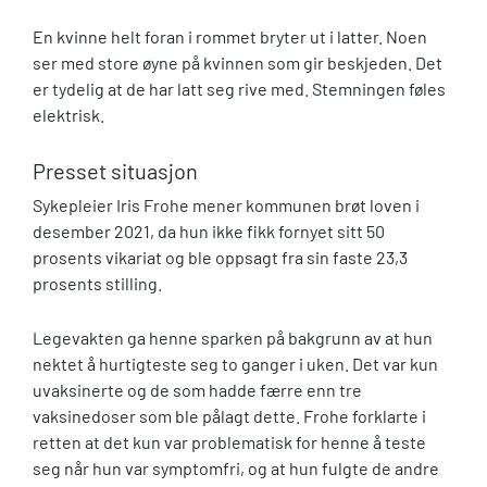
En kvinne helt foran i rommet bryter ut i latter. Noen
ser med store øyne på kvinnen som gir beskjeden. Det
er tydelig at de har latt seg rive med. Stemningen føles
elektrisk.
Presset situasjon
Sykepleier Iris Frohe mener kommunen brøt loven i
desember 2021, da hun ikke fikk fornyet sitt 50
prosents vikariat og ble oppsagt fra sin faste 23,3
prosents stilling.
Legevakten ga henne sparken på bakgrunn av at hun
nektet å hurtigteste seg to ganger i uken. Det var kun
uvaksinerte og de som hadde færre enn tre
vaksinedoser som ble pålagt dette. Frohe forklarte i
retten at det kun var problematisk for henne å teste
seg når hun var symptomfri, og at hun fulgte de andre