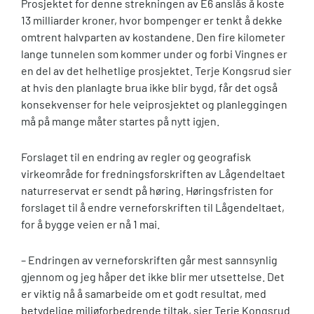
Prosjektet for denne strekningen av E6 anslås å koste
13 milliarder kroner, hvor bompenger er tenkt å dekke
omtrent halvparten av kostandene. Den fire kilometer
lange tunnelen som kommer under og forbi Vingnes er
en del av det helhetlige prosjektet. Terje Kongsrud sier
at hvis den planlagte brua ikke blir bygd, får det også
konsekvenser for hele veiprosjektet og planleggingen
må på mange måter startes på nytt igjen.
Forslaget til en endring av regler og geografisk
virkeområde for fredningsforskriften av Lågendeltaet
naturreservat er sendt på høring. Høringsfristen for
forslaget til å endre verneforskriften til Lågendeltaet,
for å bygge veien er nå 1 mai.
– Endringen av verneforskriften går mest sannsynlig
gjennom og jeg håper det ikke blir mer utsettelse. Det
er viktig nå å samarbeide om et godt resultat, med
betydelige miljøforbedrende tiltak, sier Terje Kongsrud