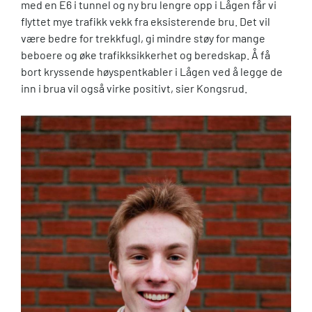
med en E6 i tunnel og ny bru lengre opp i Lågen får vi
flyttet mye trafikk vekk fra eksisterende bru. Det vil
være bedre for trekkfugl, gi mindre støy for mange
beboere og øke trafikksikkerhet og beredskap. Å få
bort kryssende høyspentkabler i Lågen ved å legge de
inn i brua vil også virke positivt, sier Kongsrud.