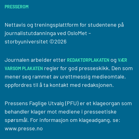
PRESSEROM
Nettavis og treningsplattform for studentene på
journalistutdanninga ved
OsloMet –
storbyuniversitet
©2026
Journalen arbeider etter
og
REDAKTØRPLAKATEN
VÆR
regler for god presseskikk. Den som
VARSOM PLAKATEN
mener seg rammet av urettmessig medieomtale,
oppfordres til å ta kontakt med redaksjonen.
Pressens Faglige Utvalg (PFU) er et klageorgan som
behandler klager mot mediene i presseetiske
spørsmål. For informasjon om klageadgang, se:
www.presse.no