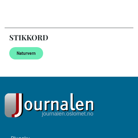
STIKKORD
Naturvern
Footer