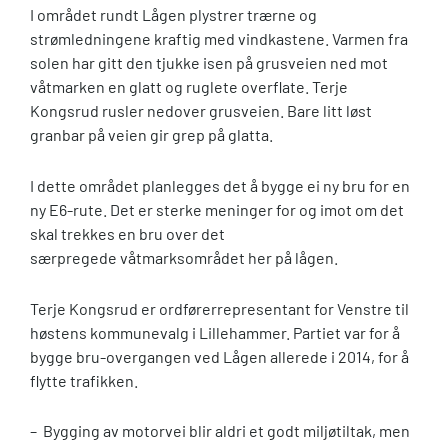
I området rundt Lågen plystrer trærne og
strømledningene kraftig med vindkastene. Varmen fra
solen har gitt den tjukke isen på grusveien ned mot
våtmarken en glatt og ruglete overflate. Terje
Kongsrud rusler nedover grusveien. Bare litt løst
granbar på veien gir grep på glatta.
I dette området planlegges det å bygge ei ny bru for en
ny E6-rute. Det er sterke meninger for og imot om det
skal trekkes en bru over det
særpregede våtmarksområdet her på lågen.
Terje Kongsrud er ordførerrepresentant for Venstre til
høstens kommunevalg i Lillehammer. Partiet var for å
bygge bru-overgangen ved Lågen allerede i 2014, for å
flytte trafikken.
– Bygging av motorvei blir aldri et godt miljøtiltak, men