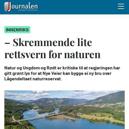
Menu 
Hopp
INNENRIKS
til
hovedinnhold
– Skremmende lite
rettsvern for naturen
Natur og Ungdom og Rødt er kritiske til at regjeringen har
gitt grønt lys for at Nye Veier kan bygge ei ny bru over
Lågendeltaet naturreservat.