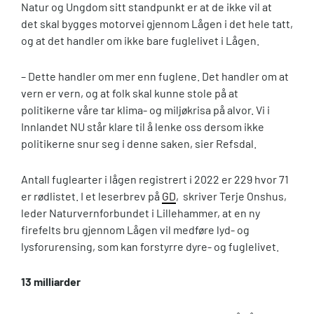
Natur og Ungdom sitt standpunkt er at de ikke vil at
det skal bygges motorvei gjennom Lågen i det hele tatt,
og at det handler om ikke bare fuglelivet i Lågen.
– Dette handler om mer enn fuglene. Det handler om at
vern er vern, og at folk skal kunne stole på at
politikerne våre tar klima- og miljøkrisa på alvor. Vi i
Innlandet NU står klare til å lenke oss dersom ikke
politikerne snur seg i denne saken, sier Refsdal.
Antall fuglearter i lågen registrert i 2022 er 229 hvor 71
er rødlistet. I et leserbrev på
GD
, skriver Terje Onshus,
leder Naturvernforbundet i Lillehammer, at en ny
firefelts bru gjennom Lågen vil medføre lyd- og
lysforurensing, som kan forstyrre dyre- og fuglelivet.
13 milliarder