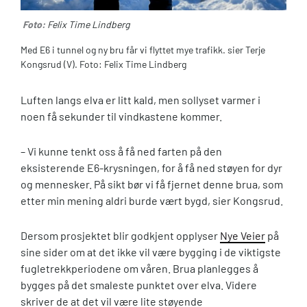
Foto:
Felix Time Lindberg
Med E6 i tunnel og ny bru får vi flyttet mye trafikk. sier Terje
Kongsrud (V). Foto: Felix Time Lindberg
Luften langs elva er litt kald, men sollyset varmer i
noen få sekunder til vindkastene kommer.
– Vi kunne tenkt oss å få ned farten på den
eksisterende E6-krysningen, for å få ned støyen for dyr
og mennesker. På sikt bør vi få fjernet denne brua, som
etter min mening aldri burde vært bygd, sier Kongsrud.
Dersom prosjektet blir godkjent opplyser
Nye Veier
på
sine sider om at det ikke vil være bygging i de viktigste
fugletrekkperiodene om våren. Brua planlegges å
bygges på det smaleste punktet over elva. Videre
skriver de at det vil være lite støyende