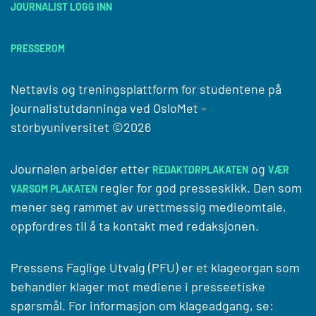
JOURNALIST LOGG INN
PRESSEROM
Nettavis og treningsplattform for studentene på
journalistutdanninga ved
OsloMet –
storbyuniversitet
©2026
Journalen arbeider etter
og
REDAKTØRPLAKATEN
VÆR
regler for god presseskikk. Den som
VARSOM PLAKATEN
mener seg rammet av urettmessig medieomtale,
oppfordres til å ta kontakt med redaksjonen.
Pressens Faglige Utvalg (PFU) er et klageorgan som
behandler klager mot mediene i presseetiske
spørsmål. For informasjon om klageadgang, se: