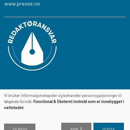
www.presse.no
Vi bruker informasjonskapsler og behandler personopplysninger til
Journalens
TILGJENGELIGHETSERKLÆRING
følgende formål:
Functional & Eksternt innhold som er innebygget i
nettstedet
.
TILPASS
AVSLÅ
GODTA