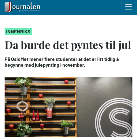
Menu 
Hopp
INNENRIKS
til
hovedinnhold
Da burde det pyntes til jul
På OsloMet mener flere studenter at det er litt tidlig å
begynne med julepynting i november.