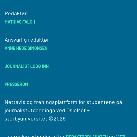
Redaktør
MATHIAS FALCH
Ansvarlig redaktør
ANNE HEGE SIMONSEN
JOURNALIST LOGG INN
PRESSEROM
Nettavis og treningsplattform for studentene på
journalistutdanninga ved
OsloMet –
storbyuniversitet
©2026
Journalen arbeider etter
og
REDAKTØRPLAKATEN
VÆR