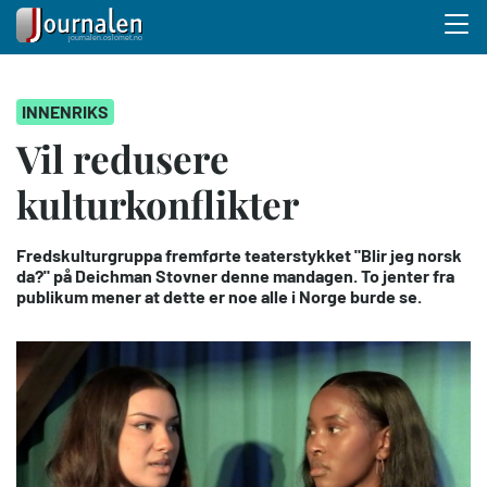
Menu 
Hopp
INNENRIKS
til
hovedinnhold
Vil redusere
kulturkonflikter
Fredskulturgruppa fremførte teaterstykket "Blir jeg norsk
da?" på Deichman Stovner denne mandagen. To jenter fra
publikum mener at dette er noe alle i Norge burde se.