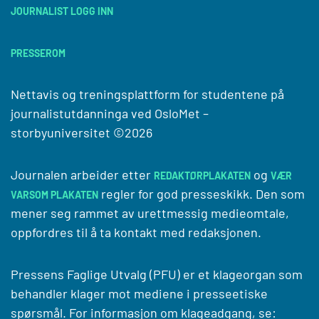
JOURNALIST LOGG INN
PRESSEROM
Nettavis og treningsplattform for studentene på
journalistutdanninga ved
OsloMet –
storbyuniversitet
©2026
Journalen arbeider etter
og
REDAKTØRPLAKATEN
VÆR
regler for god presseskikk. Den som
VARSOM PLAKATEN
mener seg rammet av urettmessig medieomtale,
oppfordres til å ta kontakt med redaksjonen.
Pressens Faglige Utvalg (PFU) er et klageorgan som
behandler klager mot mediene i presseetiske
spørsmål. For informasjon om klageadgang, se: