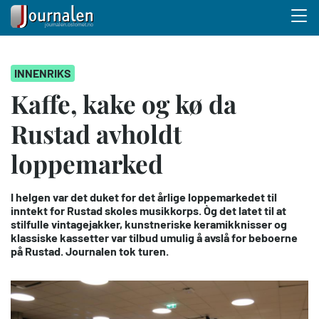
Menu 
Hopp
INNENRIKS
til
hovedinnhold
Kaffe, kake og kø da
Rustad avholdt
loppemarked
I helgen var det duket for det årlige loppemarkedet til
inntekt for Rustad skoles musikkorps. Òg det latet til at
stilfulle vintagejakker, kunstneriske keramikknisser og
klassiske kassetter var tilbud umulig å avslå for beboerne
på Rustad. Journalen tok turen.