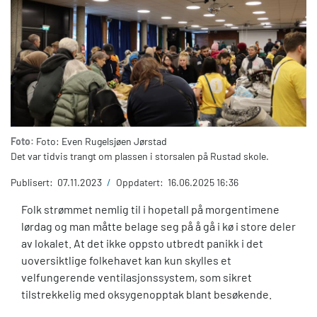
Foto:
Foto: Even Rugelsjøen Jørstad
Det var tidvis trangt om plassen i storsalen på Rustad skole.
Publisert:
07.11.2023
/
Oppdatert:
16.06.2025 16:36
Folk strømmet nemlig til i hopetall på morgentimene
lørdag og man måtte belage seg på å gå i kø i store deler
av lokalet. At det ikke oppsto utbredt panikk i det
uoversiktlige folkehavet kan kun skylles et
velfungerende ventilasjonssystem, som sikret
tilstrekkelig med oksygenopptak blant besøkende.