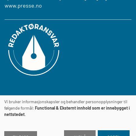
www.presse.no
Vi bruker informasjonskapsler og behandler personopplysninger til
Journalens
TILGJENGELIGHETSERKLÆRING
følgende formål:
Functional & Eksternt innhold som er innebygget i
nettstedet
.