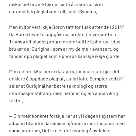
mykje betre verktøy dei siste åra som utfører
automatisk plagiatkontroll, seier Svanæs.
Men kvifor vart ikkje Borch tatt for fusk attende i 2014?
Da Borch leverte oppgåva si, brukte Universitetet i
Tromsø eit plagiatprogram som heitte Ephorus. I dag
brukar dei Ouriginal, som er mykje meir avansert, og
fangar opp plagiat som Ephorus kanskje ikkje gjorde.
Men det er ikkje berre dataprogrammet som gjer det
enklare å oppdage plagiat. Julia Holte Sempler ved UiT
seier at Ouriginal har betre teknologi og større
informasjonstilfang, men nemner og ein anna viktig
faktor.
— Ein meir konkret forskjell er at vi i dagens system har
adgang til andre databasar hjå andre institusjonar med
same program. Dette gjer det mogleg å avdekke