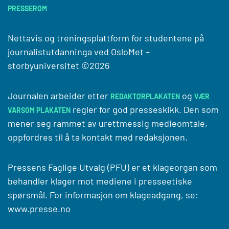
PRESSEROM
Nettavis og treningsplattform for studentene på
journalistutdanninga ved
OsloMet –
storbyuniversitet
©2026
Journalen arbeider etter
og
REDAKTØRPLAKATEN
VÆR
regler for god presseskikk. Den som
VARSOM PLAKATEN
mener seg rammet av urettmessig medieomtale,
oppfordres til å ta kontakt med redaksjonen.
Pressens Faglige Utvalg (PFU) er et klageorgan som
behandler klager mot mediene i presseetiske
spørsmål. For informasjon om klageadgang, se:
www.presse.no