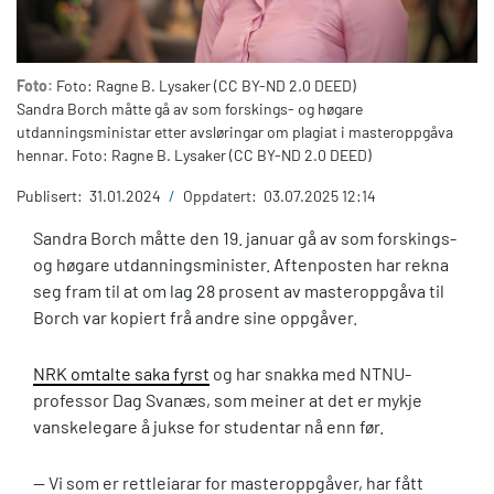
Foto:
Foto: Ragne B. Lysaker (CC BY-ND 2.0 DEED)
Sandra Borch måtte gå av som forskings- og høgare
utdanningsministar etter avsløringar om plagiat i masteroppgåva
hennar. Foto: Ragne B. Lysaker (CC BY-ND 2.0 DEED)
Publisert:
31.01.2024
/
Oppdatert:
03.07.2025 12:14
Sandra Borch måtte den 19. januar gå av som forskings-
og høgare utdanningsminister. Aftenposten har rekna
seg fram til at om lag 28 prosent av masteroppgåva til
Borch var kopiert frå andre sine oppgåver.
NRK omtalte saka fyrst
og har snakka med NTNU-
professor Dag Svanæs, som meiner at det er mykje
vanskelegare å jukse for studentar nå enn før.
— Vi som er rettleiarar for masteroppgåver, har fått