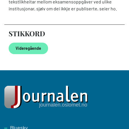
tekstlikheitar mellom eksamensoppgåver ved ulike
institusjonar, sjølv om dei ikkje er publiserte, seier ho.
STIKKORD
Videregående
Footer
Bluesky