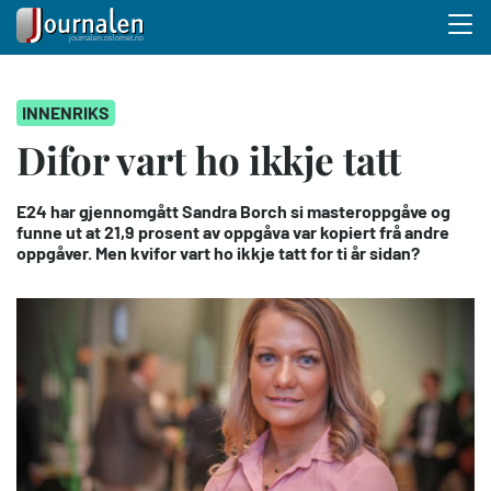
Menu 
Hopp
INNENRIKS
til
hovedinnhold
Difor vart ho ikkje tatt
E24 har gjennomgått Sandra Borch si masteroppgåve og
funne ut at 21,9 prosent av oppgåva var kopiert frå andre
oppgåver. Men kvifor vart ho ikkje tatt for ti år sidan?