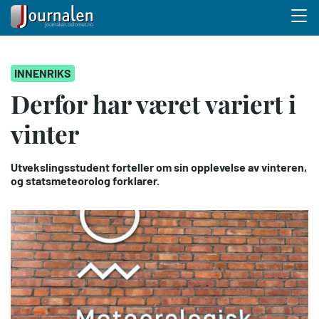
Menu 
Hopp
INNENRIKS
til
hovedinnhold
Derfor har været variert i
vinter
Utvekslingsstudent forteller om sin opplevelse av vinteren,
og statsmeteorolog forklarer.