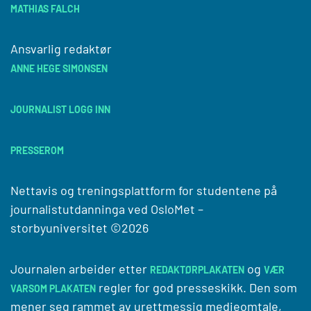
MATHIAS FALCH
Ansvarlig redaktør
ANNE HEGE SIMONSEN
JOURNALIST LOGG INN
PRESSEROM
Nettavis og treningsplattform for studentene på
journalistutdanninga ved
OsloMet –
storbyuniversitet
©2026
Journalen arbeider etter
og
REDAKTØRPLAKATEN
VÆR
regler for god presseskikk. Den som
VARSOM PLAKATEN
mener seg rammet av urettmessig medieomtale,