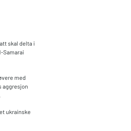
tt skal delta i
Al-Samarai
utøvere med
s aggresjon
.
det ukrainske