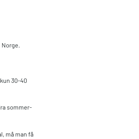
i Norge.
 kun 30-40
g fra sommer-
al, må man få