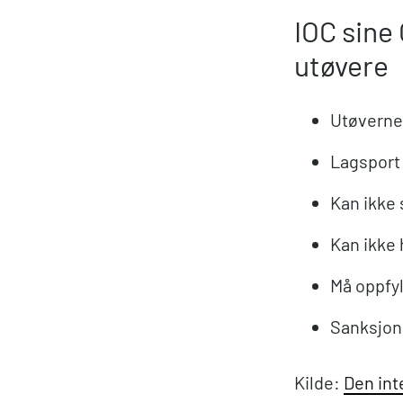
IOC sine
utøvere
Utøverne 
Lagsport 
Kan ikke 
Kan ikke 
Må oppfy
Sanksjone
Kilde:
Den int