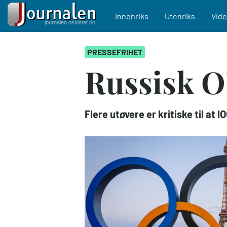
Main navigation
Innenriks
Utenriks
Vid
Hopp
PRESSEFRIHET
til
hovedinnhold
Russisk O
Flere utøvere er kritiske til at I