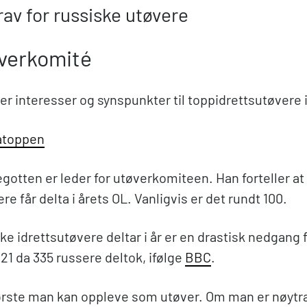
rav for russiske utøvere
verkomité
er interesser og synspunkter til toppidrettsutøvere 
atoppen
otten er leder for utøverkomiteen. Han forteller at
re får delta i årets OL. Vanligvis er det rundt 100.
ske idrettsutøvere deltar i år er en drastisk nedgan
021 da 335 russere deltok, ifølge
BBC
.
tørste man kan oppleve som utøver. Om man er nøytr