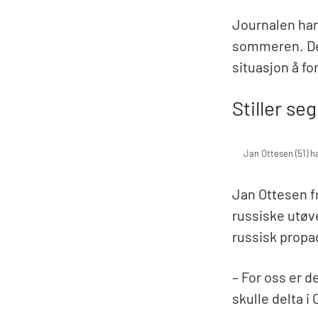
Journalen har 
sommeren. De 
situasjon å fo
Stiller seg
Jan Ottesen (51) h
Jan Ottesen f
russiske utøv
russisk prop
– For oss er d
skulle delta i