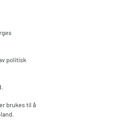
orges
av politisk
d.
r brukes til å
land.