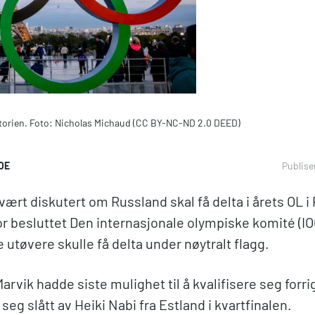
istorien. Foto: Nicholas Michaud (CC BY-NC-ND 2.0 DEED)
OE
Publise
vært diskutert om Russland skal få delta i årets OL i P
or besluttet Den internasjonale olympiske komité (IO
 utøvere skulle få delta under nøytralt flagg.
arvik hadde siste mulighet til å kvalifisere seg forri
eg slått av Heiki Nabi fra Estland i kvartfinalen.