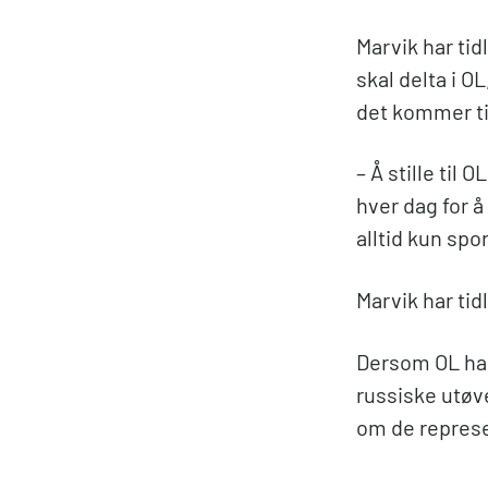
Marvik har tid
skal delta i O
det kommer t
– Å stille til
hver dag for 
alltid kun spo
Marvik har tid
Dersom OL hadd
russiske utøve
om de represe