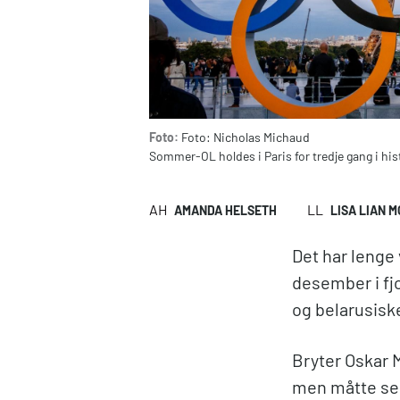
Foto:
Foto: Nicholas Michaud
Sommer-OL holdes i Paris for tredje gang i h
AH
LL
AMANDA HELSETH
LISA LIAN M
Det har lenge 
desember i fj
og belarusiske
Bryter Oskar M
men måtte se s