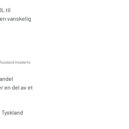
L til
en vanskelig
 Russland invaderte
 andel
r en del av et
t Tyskland