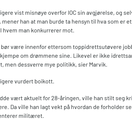
ligere vist misnøye overfor IOC sin avgjørelse, og se
L, mener han at man burde ta hensyn til hva som er eti
il hvem man konkurrerer mot.
 OL bør være innenfor ettersom toppidrettsutøvere jo
å kjempe om drømmene sine. Likevel er ikke idrett
rt, men dessverre mye politikk, sier Marvik.
ligere vurdert boikott.
e vært aktuelt for 28-åringen, ville han stilt seg kri
re. Da ville han lagt vekt på hvordan de forholder seg
nterer militæret.