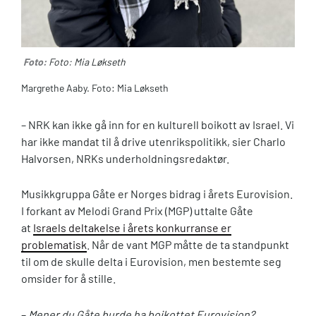
Foto:
Foto: Mia Løkseth
Margrethe Aaby. Foto: Mia Løkseth
– NRK kan ikke gå inn for en kulturell boikott av Israel. Vi
har ikke mandat til å drive utenrikspolitikk, sier Charlo
Halvorsen, NRKs underholdningsredaktør.
Musikkgru
ppa Gåte er Norges bidrag i årets Eurovision.
I forkant av Melodi Grand Prix (MGP) uttalte Gåte
at
Israels deltakelse i årets konkurranse er
problematisk
.
Når de vant MGP måtte de ta
standpunkt
til om de skulle delta i Eurovision, men bestemte seg
omsider for å stille.
–
Mener du Gåte
burde ha boikottet Eurovision?