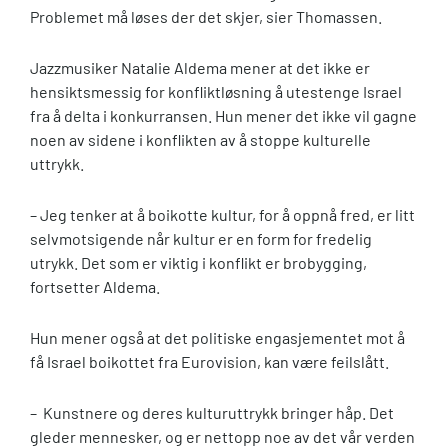
Problemet må løses der det skjer, sier Thomassen.
J
azzmusiker Natalie Aldema mener at det ikke er
hensiktsmessig for konfliktløsning å utestenge Israel
fra å delta i konkurransen. Hun mener det ikke vil gagne
noen av sidene i konflikten av å stoppe kulturelle
uttrykk.
– Jeg tenker at å boikotte kultur, for å oppnå fred, er litt
selvmotsigende
når kultur er en form for fredelig
utrykk. Det som er viktig i konflikt er brobygging,
fortsetter Aldema.
Hun mener også at det politiske engasjementet mot å
få Isra
el boikottet fra Eurovision, kan være feilslått.
– Kunstnere og deres kulturuttrykk bringer håp
. Det
gleder mennesker, og er nettopp noe av det vår verden