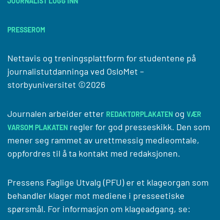
JOURNALIST LOGG INN
PRESSEROM
Nettavis og treningsplattform for studentene på
journalistutdanninga ved
OsloMet –
storbyuniversitet
©2026
Journalen arbeider etter
og
REDAKTØRPLAKATEN
VÆR
regler for god presseskikk. Den som
VARSOM PLAKATEN
mener seg rammet av urettmessig medieomtale,
oppfordres til å ta kontakt med redaksjonen.
Pressens Faglige Utvalg (PFU) er et klageorgan som
behandler klager mot mediene i presseetiske
spørsmål. For informasjon om klageadgang, se: