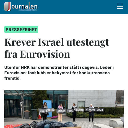
Menu 
Hopp
PRESSEFRIHET
til
hovedinnhold
Krever Israel utestengt
fra Eurovision
Utenfor NRK har demonstranter stått i dagevis. Leder i
Eurovision-fanklubb er bekymret for konkurransens
fremtid.