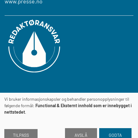
www.presse.no
Vi bruker informasjonskapsler og behandler personopplysninger til
Journalens
TILGJENGELIGHETSERKLÆRING
følgende formål:
Functional & Eksternt innhold som er innebygget i
nettstedet
.
TILPASS
AVSLÅ
GODTA
2026 © Journalen