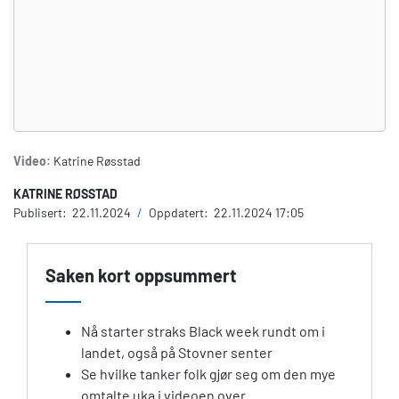
Video:
Katrine Røsstad
KATRINE RØSSTAD
Publisert:
22.11.2024
/
Oppdatert:
22.11.2024 17:05
Saken kort oppsummert
Nå starter straks Black week rundt om i
landet, også på Stovner senter
Se hvilke tanker folk gjør seg om den mye
omtalte uka i videoen over