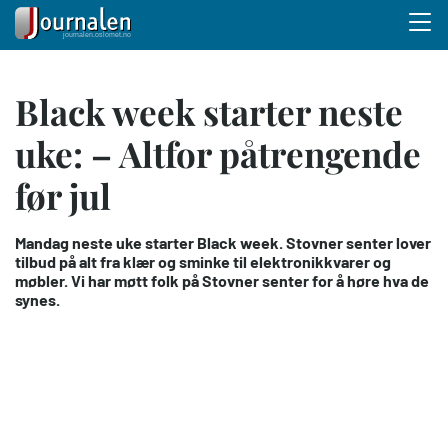
Menu 
Hopp
Black week starter neste
til
hovedinnhold
uke: – Altfor påtrengende
før jul
Mandag neste uke starter Black week. Stovner senter lover
tilbud på alt fra klær og sminke til elektronikkvarer og
møbler. Vi har møtt folk på Stovner senter for å høre hva de
synes.