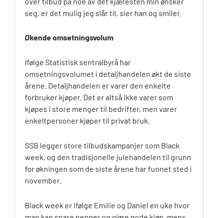
over tilbud på noe av det kjæresten min ønsker
seg, er det mulig jeg slår til, sier han og smiler.
Økende omsetningsvolum
Ifølge Statistisk sentralbyrå har
omsetningsvolumet i detaljhandelen økt de siste
årene. Detaljhandelen er varer den enkelte
forbruker kjøper. Det er altså ikke varer som
kjøpes i store menger til bedrifter, men varer
enkeltpersoner kjøper til privat bruk.
SSB legger store tilbudskampanjer som Black
week, og den tradisjonelle julehandelen til grunn
for økningen som de siste årene har funnet sted i
november.
Black week er ifølge Emilie og Daniel en uke hvor
man kan spare penger og gjøre gode kjøp, mens